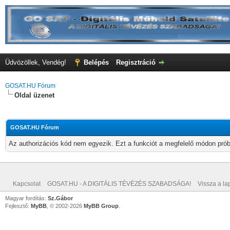
Üdvözöllek, Vendég!
Belépés
Regisztráció
GOSAT.HU Fórum
Oldal üzenet
GOSAT.HU Fórum
Az authorizációs kód nem egyezik. Ezt a funkciót a megfelelő módon próbá
Kapcsolat
GOSAT.HU - A DIGITÁLIS TÉVÉZÉS SZABADSÁGA!
Vissza a lap
Magyar fordítás:
Sz.Gábor
Fejlesztő:
MyBB
, © 2002-2026
MyBB Group
.