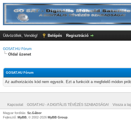
Üdvözöllek, Vendég!
Belépés
Regisztráció
GOSAT.HU Fórum
Oldal üzenet
GOSAT.HU Fórum
Az authorizációs kód nem egyezik. Ezt a funkciót a megfelelő módon próbá
Kapcsolat
GOSAT.HU - A DIGITÁLIS TÉVÉZÉS SZABADSÁGA!
Vissza a lap
Magyar fordítás:
Sz.Gábor
Fejlesztő:
MyBB
, © 2002-2026
MyBB Group
.