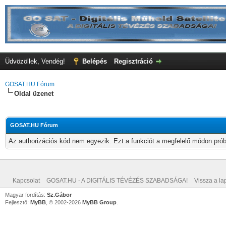
Üdvözöllek, Vendég!
Belépés
Regisztráció
GOSAT.HU Fórum
Oldal üzenet
GOSAT.HU Fórum
Az authorizációs kód nem egyezik. Ezt a funkciót a megfelelő módon próbá
Kapcsolat
GOSAT.HU - A DIGITÁLIS TÉVÉZÉS SZABADSÁGA!
Vissza a lap
Magyar fordítás:
Sz.Gábor
Fejlesztő:
MyBB
, © 2002-2026
MyBB Group
.