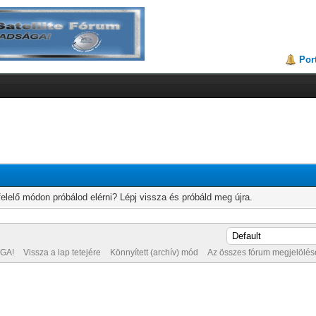
Por
elelő módon próbálod elérni? Lépj vissza és próbáld meg újra.
GA!
Vissza a lap tetejére
Könnyített (archív) mód
Az összes fórum megjelölése