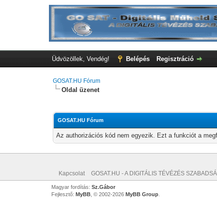
Üdvözöllek, Vendég!
Belépés
Regisztráció
GOSAT.HU Fórum
Oldal üzenet
GOSAT.HU Fórum
Az authorizációs kód nem egyezik. Ezt a funkciót a megf
Kapcsolat
GOSAT.HU - A DIGITÁLIS TÉVÉZÉS SZABADSÁ
Magyar fordítás:
Sz.Gábor
Fejlesztő:
MyBB
, © 2002-2026
MyBB Group
.