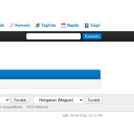
tál
Keresés
Taglista
Naptár
Súgó
 olvasottként.
RSS hírforrás
Idő:
08-08-2026, 05:12 PM