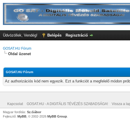
Üdvözöllek, Vendég!
Belépés
Regisztráció
GOSAT.HU Fórum
Oldal üzenet
GOSAT.HU Fórum
Az authorizációs kód nem egyezik. Ezt a funkciót a megfelelő módon próbá
Kapcsolat
GOSAT.HU - A DIGITÁLIS TÉVÉZÉS SZABADSÁGA!
Vissza a lap
Magyar fordítás:
Sz.Gábor
Fejlesztő:
MyBB
, © 2002-2026
MyBB Group
.