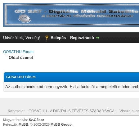
Üdvözöllek, Vendég!
Belépés
Regisztráció
GOSAT.HU Fórum
Oldal üzenet
GOSAT.HU Fórum
Az authorizációs kód nem egyezik. Ezt a funkciót a megfelelő módon próbá
Kapcsolat
GOSAT.HU - A DIGITÁLIS TÉVÉZÉS SZABADSÁGA!
Vissza a lap
Magyar fordítás:
Sz.Gábor
Fejlesztő:
MyBB
, © 2002-2026
MyBB Group
.