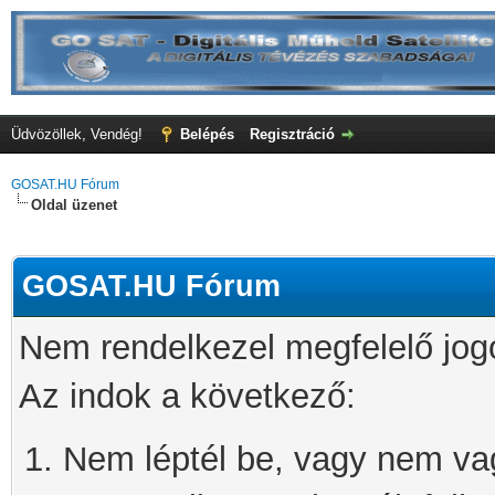
Üdvözöllek, Vendég!
Belépés
Regisztráció
GOSAT.HU Fórum
Oldal üzenet
GOSAT.HU Fórum
Nem rendelkezel megfelelő jog
Az indok a következő:
Nem léptél be, vagy nem vagy