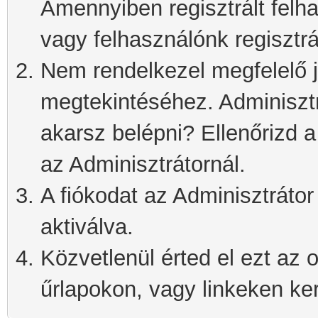
Amennyiben regisztrált felh
vagy felhasználónk regisztrá
Nem rendelkezel megfelelő j
megtekintéséhez. Adminisztra
akarsz belépni? Ellenőrizd 
az Adminisztrátornál.
A fiókodat az Adminisztrátor 
aktiválva.
Közvetlenül érted el ezt az o
űrlapokon, vagy linkeken kere