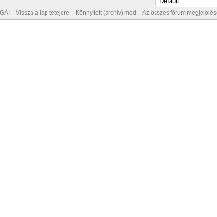
GA!
Vissza a lap tetejére
Könnyített (archív) mód
Az összes fórum megjelölése