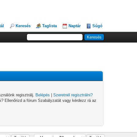
tál
Keresés
Taglista
Naptár
Súgó
ználónk regisztrálj.
Belépés
|
Szeretnél regisztrálni?
ni? Ellenőrizd a fórum Szabályzatát vagy kérdezz rá az