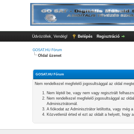
Üdvözöllek, Vendég!
Belépés
Regisztráció
GOSAT.HU Fórum
Oldal üzenet
GOSAT.HU Fórum
Nem rendelkezel megfelelő jogosultsággal az oldal megt
Nem léptél be, vagy nem vagy regisztrált felhaszn
Nem rendelkezel megfelelő jogosultsággal az oldal
Adminisztrátornál.
A fiókodat az Adminisztrátor letiltotta, vagy még a
Közvetlenül érted el ezt az oldalt a helyett, hogy 