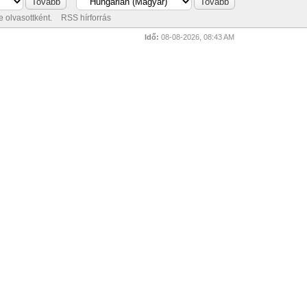
 olvasottként.
RSS hírforrás
Idő:
08-08-2026, 08:43 AM