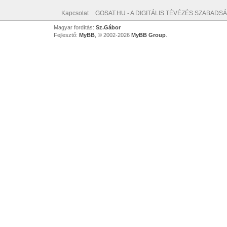
Kapcsolat
GOSAT.HU - A DIGITÁLIS TÉVÉZÉS SZABADSÁ
Magyar fordítás:
Sz.Gábor
Fejlesztő:
MyBB
, © 2002-2026
MyBB Group
.