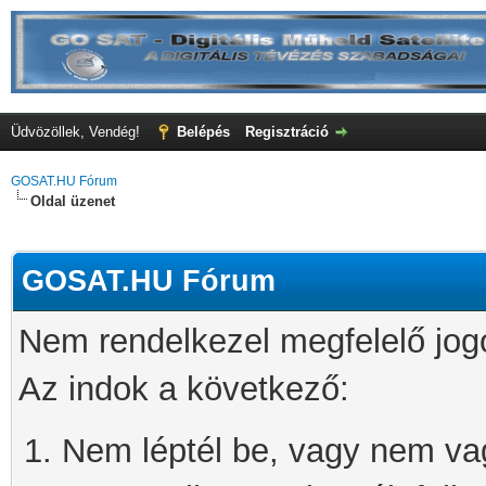
Üdvözöllek, Vendég!
Belépés
Regisztráció
GOSAT.HU Fórum
Oldal üzenet
GOSAT.HU Fórum
Nem rendelkezel megfelelő jog
Az indok a következő:
Nem léptél be, vagy nem vagy