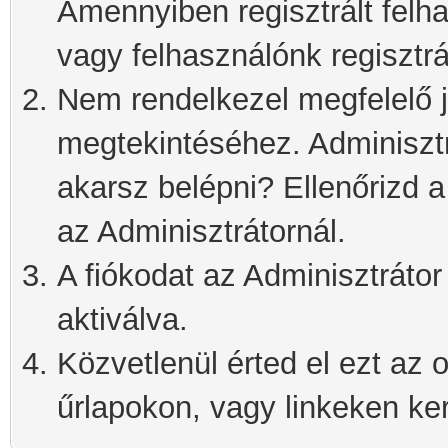
Amennyiben regisztrált felh
vagy felhasználónk regisztrá
Nem rendelkezel megfelelő j
megtekintéséhez. Adminisztra
akarsz belépni? Ellenőrizd 
az Adminisztrátornál.
A fiókodat az Adminisztrátor 
aktiválva.
Közvetlenül érted el ezt az o
űrlapokon, vagy linkeken kere