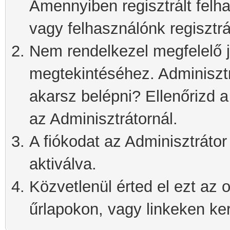
Amennyiben regisztrált felh
vagy felhasználónk regisztrá
Nem rendelkezel megfelelő j
megtekintéséhez. Adminisztra
akarsz belépni? Ellenőrizd 
az Adminisztrátornál.
A fiókodat az Adminisztrátor 
aktiválva.
Közvetlenül érted el ezt az o
űrlapokon, vagy linkeken kere