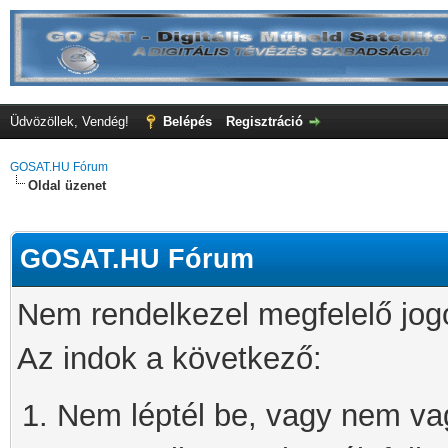
Üdvözöllek, Vendég!
Belépés
Regisztráció
GOSAT.HU Fórum
Oldal üzenet
GOSAT.HU Fórum
Nem rendelkezel megfelelő jog
Az indok a következő:
Nem léptél be, vagy nem vagy