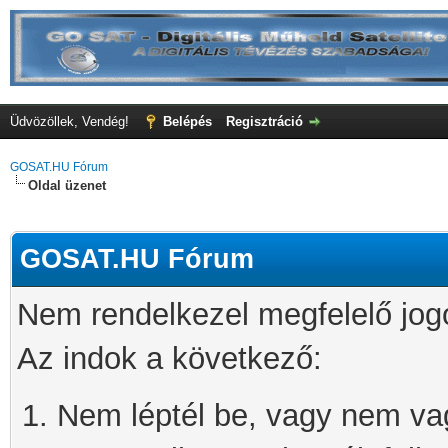
Üdvözöllek, Vendég!
Belépés
Regisztráció
GOSAT.HU Fórum
Oldal üzenet
GOSAT.HU Fórum
Nem rendelkezel megfelelő jog
Az indok a következő:
Nem léptél be, vagy nem vagy