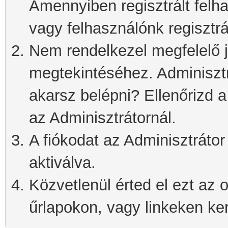
Amennyiben regisztrált felh
vagy felhasználónk regisztrá
Nem rendelkezel megfelelő j
megtekintéséhez. Adminisztra
akarsz belépni? Ellenőrizd 
az Adminisztrátornál.
A fiókodat az Adminisztrátor 
aktiválva.
Közvetlenül érted el ezt az o
űrlapokon, vagy linkeken kere