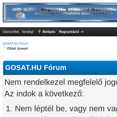
Üdvözöllek, Vendég!
Belépés
Regisztráció
GOSAT.HU Fórum
Oldal üzenet
GOSAT.HU Fórum
Nem rendelkezel megfelelő jog
Az indok a következő:
Nem léptél be, vagy nem vagy