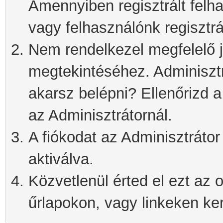
Amennyiben regisztrált felh
vagy felhasználónk regisztrá
Nem rendelkezel megfelelő j
megtekintéséhez. Adminisztra
akarsz belépni? Ellenőrizd 
az Adminisztrátornál.
A fiókodat az Adminisztrátor 
aktiválva.
Közvetlenül érted el ezt az o
űrlapokon, vagy linkeken kere