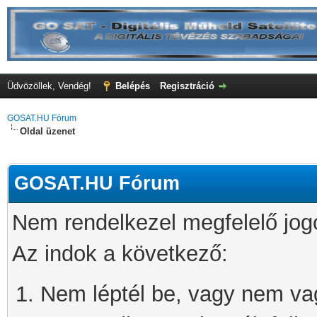
Üdvözöllek, Vendég!
Belépés
Regisztráció
GOSAT.HU Fórum
Oldal üzenet
GOSAT.HU Fórum
Nem rendelkezel megfelelő jog
Az indok a következő:
Nem léptél be, vagy nem vagy