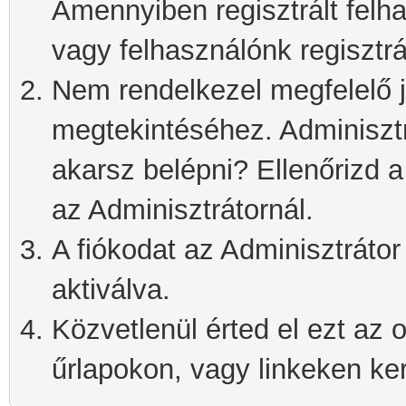
Amennyiben regisztrált felh
vagy felhasználónk regisztrá
Nem rendelkezel megfelelő j
megtekintéséhez. Adminisztra
akarsz belépni? Ellenőrizd 
az Adminisztrátornál.
A fiókodat az Adminisztrátor 
aktiválva.
Közvetlenül érted el ezt az o
űrlapokon, vagy linkeken kere