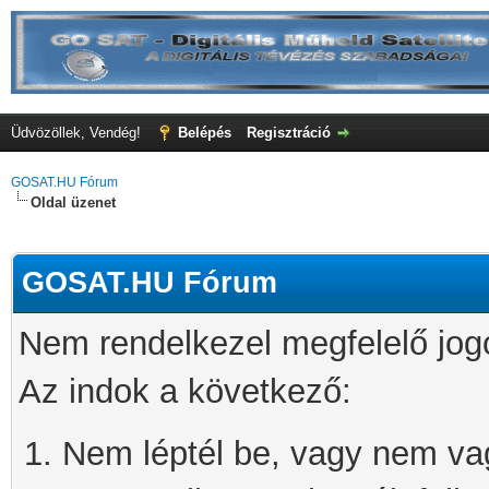
Üdvözöllek, Vendég!
Belépés
Regisztráció
GOSAT.HU Fórum
Oldal üzenet
GOSAT.HU Fórum
Nem rendelkezel megfelelő jog
Az indok a következő:
Nem léptél be, vagy nem vagy