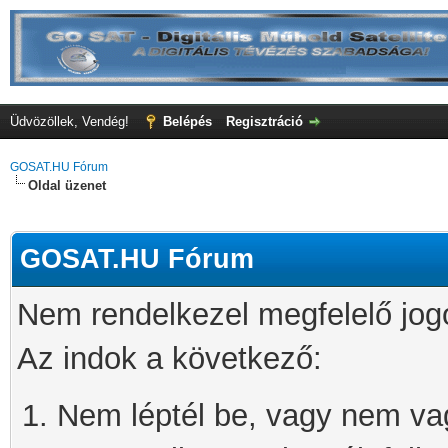
Üdvözöllek, Vendég!
Belépés
Regisztráció
GOSAT.HU Fórum
Oldal üzenet
GOSAT.HU Fórum
Nem rendelkezel megfelelő jog
Az indok a következő:
Nem léptél be, vagy nem vagy