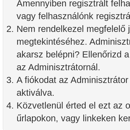
Amennyiben regisztrált felh
vagy felhasználónk regisztrá
Nem rendelkezel megfelelő j
megtekintéséhez. Adminisztra
akarsz belépni? Ellenőrizd 
az Adminisztrátornál.
A fiókodat az Adminisztrátor 
aktiválva.
Közvetlenül érted el ezt az o
űrlapokon, vagy linkeken kere