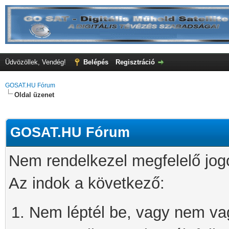
Üdvözöllek, Vendég!
Belépés
Regisztráció
GOSAT.HU Fórum
Oldal üzenet
GOSAT.HU Fórum
Nem rendelkezel megfelelő jog
Az indok a következő:
Nem léptél be, vagy nem vagy