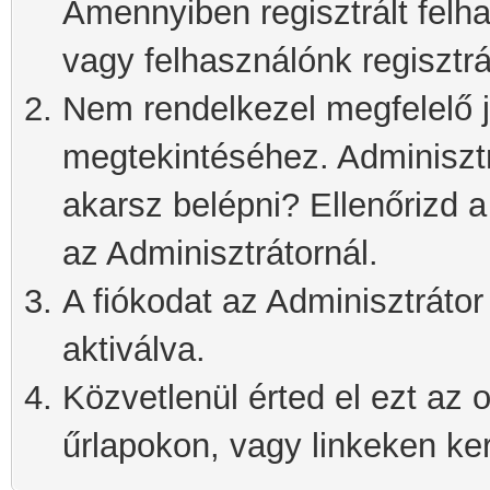
Amennyiben regisztrált felh
vagy felhasználónk regisztrá
Nem rendelkezel megfelelő j
megtekintéséhez. Adminisztra
akarsz belépni? Ellenőrizd 
az Adminisztrátornál.
A fiókodat az Adminisztrátor 
aktiválva.
Közvetlenül érted el ezt az o
űrlapokon, vagy linkeken kere