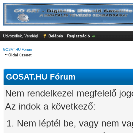
Üdvözöllek, Vendég!
Belépés
Regisztráció
GOSAT.HU Fórum
Oldal üzenet
GOSAT.HU Fórum
Nem rendelkezel megfelelő jog
Az indok a következő:
Nem léptél be, vagy nem vagy