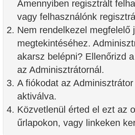
Amennyiben regisztrált felh
vagy felhasználónk regisztrá
Nem rendelkezel megfelelő j
megtekintéséhez. Adminisztra
akarsz belépni? Ellenőrizd 
az Adminisztrátornál.
A fiókodat az Adminisztrátor 
aktiválva.
Közvetlenül érted el ezt az o
űrlapokon, vagy linkeken kere