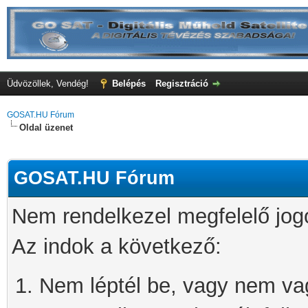
Üdvözöllek, Vendég!
Belépés
Regisztráció
GOSAT.HU Fórum
Oldal üzenet
GOSAT.HU Fórum
Nem rendelkezel megfelelő jog
Az indok a következő:
Nem léptél be, vagy nem vagy