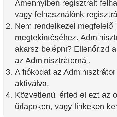
Amennyiben regisztrált felh
vagy felhasználónk regisztrá
Nem rendelkezel megfelelő j
megtekintéséhez. Adminisztra
akarsz belépni? Ellenőrizd 
az Adminisztrátornál.
A fiókodat az Adminisztrátor 
aktiválva.
Közvetlenül érted el ezt az o
űrlapokon, vagy linkeken kere