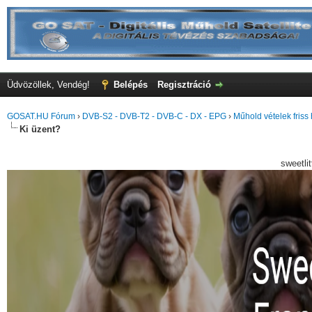
Üdvözöllek, Vendég!
Belépés
Regisztráció
GOSAT.HU Fórum
›
DVB-S2 - DVB-T2 - DVB-C - DX - EPG
›
Műhold vételek friss 
Ki üzent?
sweetli