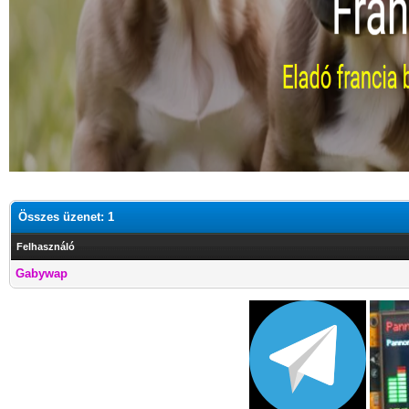
Összes üzenet: 1
Felhasználó
Gabywap