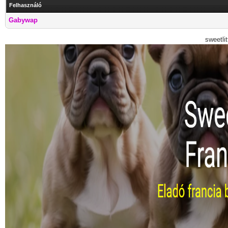
Felhasználó
Gabywap
sweetli