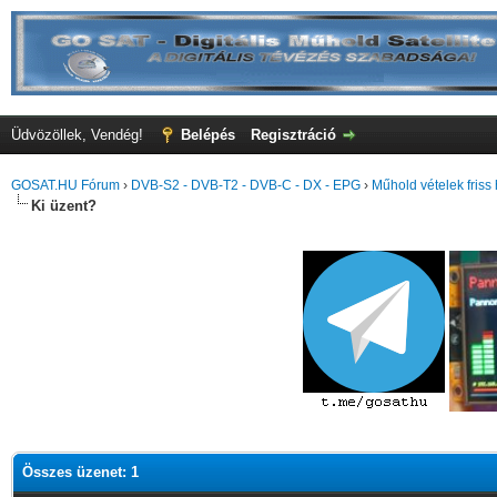
Üdvözöllek, Vendég!
Belépés
Regisztráció
GOSAT.HU Fórum
›
DVB-S2 - DVB-T2 - DVB-C - DX - EPG
›
Műhold vételek friss 
Ki üzent?
Összes üzenet: 1