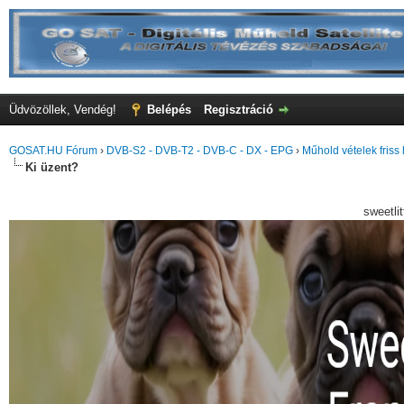
Üdvözöllek, Vendég!
Belépés
Regisztráció
GOSAT.HU Fórum
›
DVB-S2 - DVB-T2 - DVB-C - DX - EPG
›
Műhold vételek friss 
Ki üzent?
sweetli