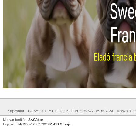
Kapcsolat
GOSAT.HU - A DIGITÁLIS TÉVÉZÉS SZABADSÁGA!
Vissza a lap
Magyar fordítás:
Sz.Gábor
Fejlesztő:
MyBB
, © 2002-2026
MyBB Group
.