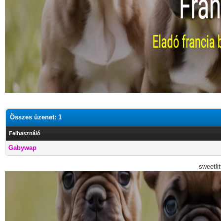
Összes üzenet: 1
Felhasználó
Gabywap
sweetli