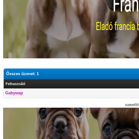
Összes üzenet: 1
Felhasználó
Gabywap
sweetli