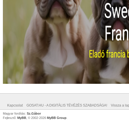
Kapcsolat
GOSAT.HU - A DIGITÁLIS TÉVÉZÉS SZABADSÁGA!
Vissza a lap
Magyar fordítás:
Sz.Gábor
Fejlesztő:
MyBB
, © 2002-2026
MyBB Group
.