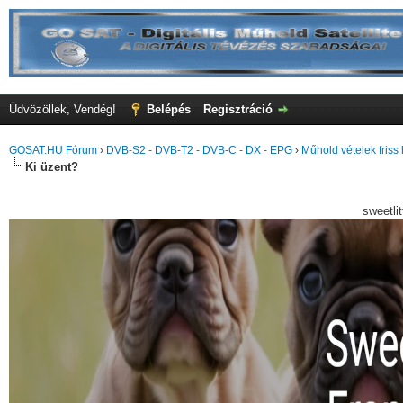
Üdvözöllek, Vendég!
Belépés
Regisztráció
GOSAT.HU Fórum
›
DVB-S2 - DVB-T2 - DVB-C - DX - EPG
›
Műhold vételek friss 
Ki üzent?
sweetli