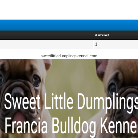
# üzenet
1
sweetlittledumplingskennel.com