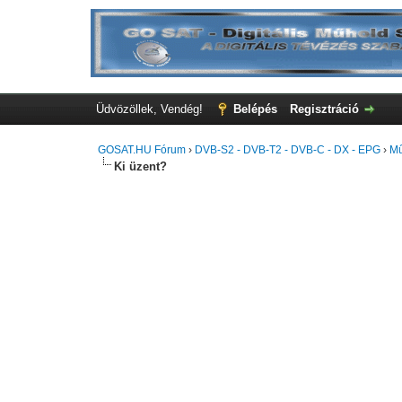
Üdvözöllek, Vendég!
Belépés
Regisztráció
GOSAT.HU Fórum
›
DVB-S2 - DVB-T2 - DVB-C - DX - EPG
›
Mű
Ki üzent?