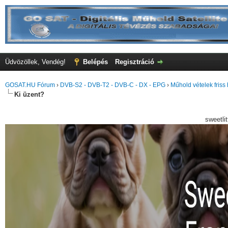
Üdvözöllek, Vendég!
Belépés
Regisztráció
GOSAT.HU Fórum
›
DVB-S2 - DVB-T2 - DVB-C - DX - EPG
›
Műhold vételek friss 
Ki üzent?
sweetli