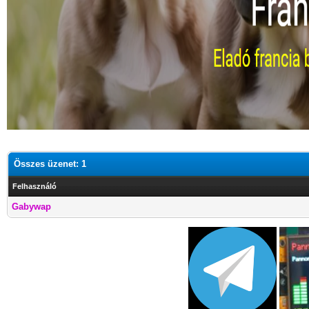
Összes üzenet: 1
Felhasználó
Gabywap