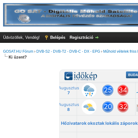
Üdvözöllek, Vendég!
Belépés
Regisztráció
GOSAT.HU Fórum
›
DVB-S2 - DVB-T2 - DVB-C - DX - EPG
›
Műhold vételek friss 
Ki üzent?