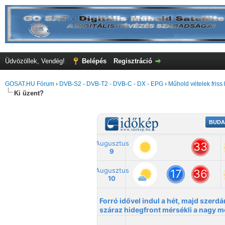
Üdvözöllek, Vendég!
Belépés
Regisztráció
GOSAT.HU Fórum
›
DVB-S2 - DVB-T2 - DVB-C - DX - EPG
›
Műhold vételek friss 
Ki üzent?