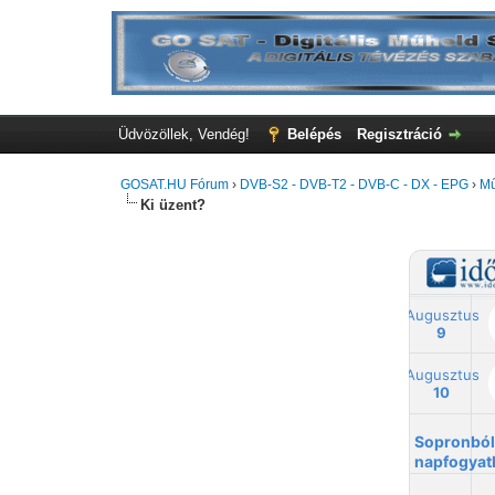
Üdvözöllek, Vendég!
Belépés
Regisztráció
GOSAT.HU Fórum
›
DVB-S2 - DVB-T2 - DVB-C - DX - EPG
›
Mű
Ki üzent?