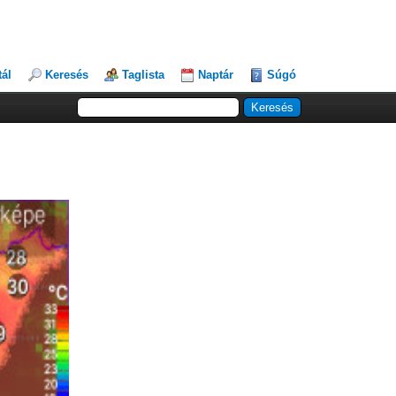
tál
Keresés
Taglista
Naptár
Súgó