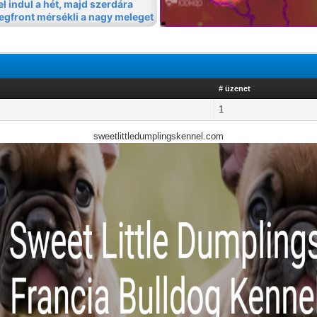
# üzenet
1
sweetlittledumplingskennel.com