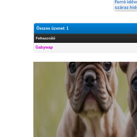
Összes üzenet: 1
Felhasználó
Gabywap