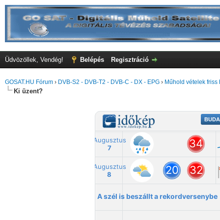
Üdvözöllek, Vendég!
Belépés
Regisztráció
GOSAT.HU Fórum
›
DVB-S2 - DVB-T2 - DVB-C - DX - EPG
›
Műhold vételek friss 
Ki üzent?