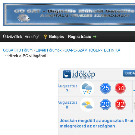
Üdvözöllek, Vendég!
Belépés
Regisztráció
GOSAT.HU Fórum
›
Egyéb Fórumok
›
GO-PC-SZÁMITÓGÉP-TECHNIKA
Hirek a PC világából!