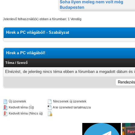
Jelenlevő felhasználó(k) ebben a fórumban: 1 Vendég
Hirek a PC világából! - Szabályzat
Hirek a PC világából!
Téma
/
Szerző
Elnézést, de jelenleg nincs téma ebben a fórumban a megadott dátum és i
Új üzenetek
Nincsenek új üzenetek
Kedvelt téma (Új)
A te üzeneted tartalmazza
Kedvelt téma (Nincs új)