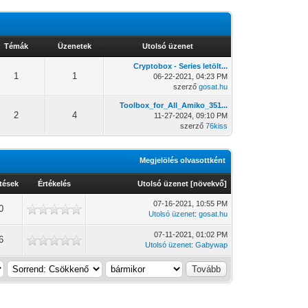
Témák
Üzenetek
Utolsó üzenet
Cryptobox - Series letölt...
1
1
06-22-2021, 04:23 PM
szerző
gosat.hu
Toolbox_for_All_Amiko_351...
2
4
11-27-2024, 09:10 PM
szerző
76kiss
Megjelölés olvasottként
tések
Értékelés
Utolsó üzenet
[
növekvő
]
07-16-2021, 10:55 PM
0
Utolsó üzenet
:
gosat.hu
07-11-2021, 01:02 PM
6
Utolsó üzenet
:
Gabywap