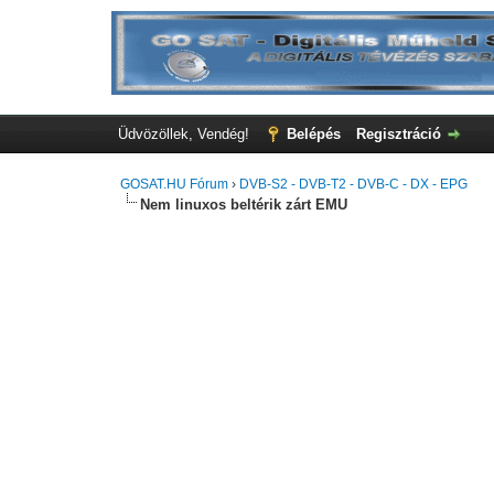
Üdvözöllek, Vendég!
Belépés
Regisztráció
GOSAT.HU Fórum
›
DVB-S2 - DVB-T2 - DVB-C - DX - EPG
Nem linuxos beltérik zárt EMU