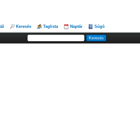
tál
Keresés
Taglista
Naptár
Súgó