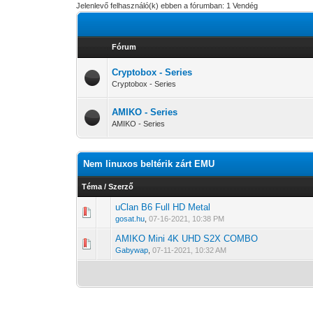
Jelenlevő felhasználó(k) ebben a fórumban: 1 Vendég
Fórum
Cryptobox - Series
Cryptobox - Series
AMIKO - Series
AMIKO - Series
Nem linuxos beltérik zárt EMU
Téma
/
Szerző
uClan B6 Full HD Metal
0 Szavazat - 0 
1
gosat.hu
,
07-16-2021, 10:38 PM
AMIKO Mini 4K UHD S2X COMBO
0 Szavazat - 0 
1
Gabywap
,
07-11-2021, 10:32 AM