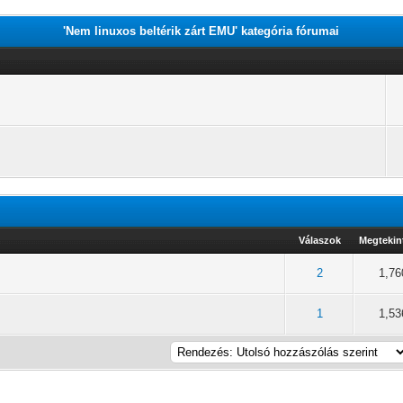
'Nem linuxos beltérik zárt EMU' kategória fórumai
Válaszok
Megtekin
/ 5 átlagban
2
3
4
5
2
1,76
/ 5 átlagban
2
3
4
5
1
1,53