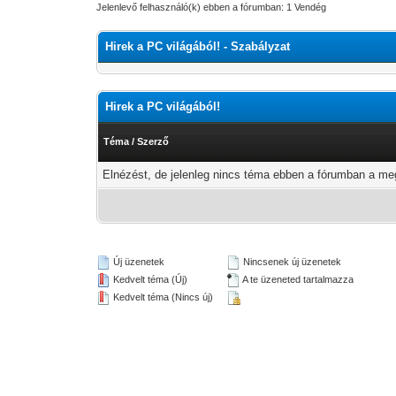
Jelenlevő felhasználó(k) ebben a fórumban: 1 Vendég
Hirek a PC világából! - Szabályzat
Hirek a PC világából!
Téma
/
Szerző
Elnézést, de jelenleg nincs téma ebben a fórumban a meg
Új üzenetek
Nincsenek új üzenetek
Kedvelt téma (Új)
A te üzeneted tartalmazza
Kedvelt téma (Nincs új)