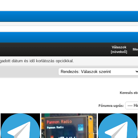
Válaszok
Me
[
növekvő
]
adott dátum és idő korlátozás opciókkal.
Keresés eb
Fórumra ugrás: