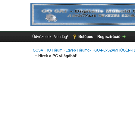
Üdvözöllek, Vendég!
Belépés
Regisztráció
GOSAT.HU Fórum
›
Egyéb Fórumok
›
GO-PC-SZÁMITÓGÉP-T
Hirek a PC világából!