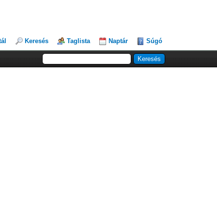
tál
Keresés
Taglista
Naptár
Súgó