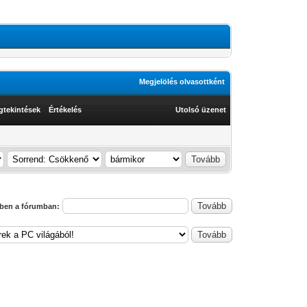
Megjelölés olvasottként
gtekintések
Értékelés
Utolsó üzenet
ben a fórumban: