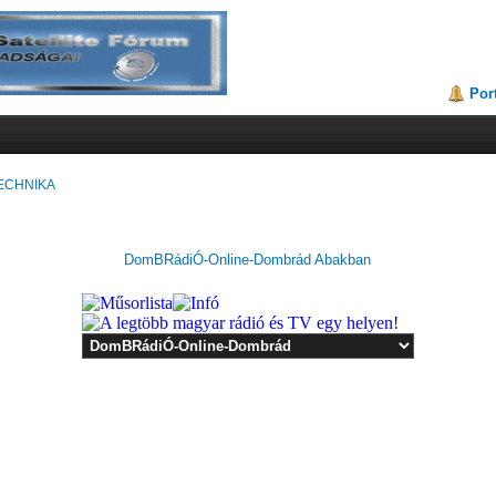
Por
ECHNIKA
DomBRádiÓ-Online-Dombrád Abakban