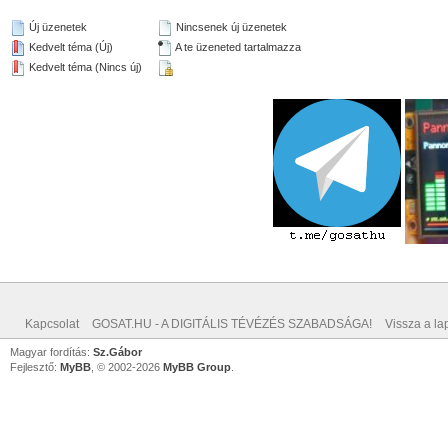
Új üzenetek
Nincsenek új üzenetek
Kedvelt téma (Új)
A te üzeneted tartalmazza
Kedvelt téma (Nincs új)
Kapcsolat
GOSAT.HU - A DIGITÁLIS TÉVÉZÉS SZABADSÁGA!
Vissza a lap
Magyar fordítás:
Sz.Gábor
Fejlesztő:
MyBB
, © 2002-2026
MyBB Group
.