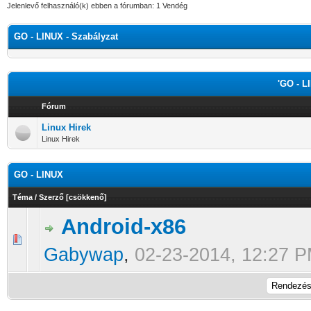
Jelenlevő felhasználó(k) ebben a fórumban: 1 Vendég
GO - LINUX - Szabályzat
'GO - L
Fórum
Linux Hirek
Linux Hirek
GO - LINUX
Téma
/
Szerző
[
csökkenő
]
Android-x86
0 Szavazat - 0 / 5 átlagban
1
2
3
4
5
Gabywap
,
02-23-2014, 12:27 