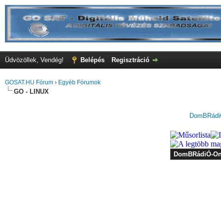
Üdvözöllek, Vendég!
Belépés
Regisztráció
GOSAT.HU Fórum
›
Egyéb Fórumok
GO - LINUX
DomBRádiÓ