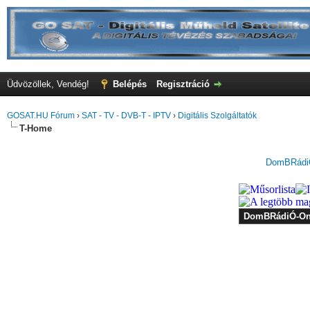
Üdvözöllek, Vendég!
Belépés
Regisztráció
GOSAT.HU Fórum
›
SAT - TV - DVB-T - IPTV
›
Digitális Szolgáltatók
T-Home
DomBRádiÓ