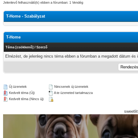
Jelenlevő felhasználó(k) ebben a fórumban: 1 Vendég
T-Home - Szabályzat
T-Home
Téma
[
csökkenő
]
/
Szerző
Elnézést, de jelenleg nincs téma ebben a fórumban a megadott dátum és i
Új üzenetek
Nincsenek új üzenetek
Kedvelt téma (Új)
A te üzeneted tartalmazza
Kedvelt téma (Nincs új)
sweetli