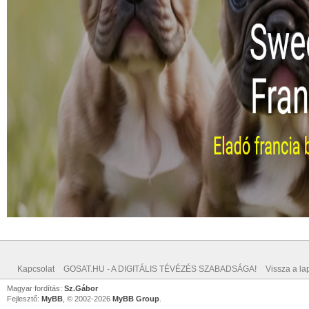
Kapcsolat
GOSAT.HU - A DIGITÁLIS TÉVÉZÉS SZABADSÁGA!
Vissza a lap
Magyar fordítás:
Sz.Gábor
Fejlesztő:
MyBB
, © 2002-2026
MyBB Group
.