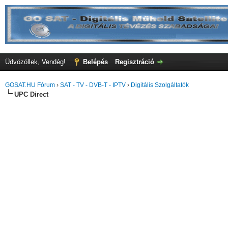
Üdvözöllek, Vendég!
Belépés
Regisztráció
GOSAT.HU Fórum
›
SAT - TV - DVB-T - IPTV
›
Digitális Szolgáltatók
UPC Direct