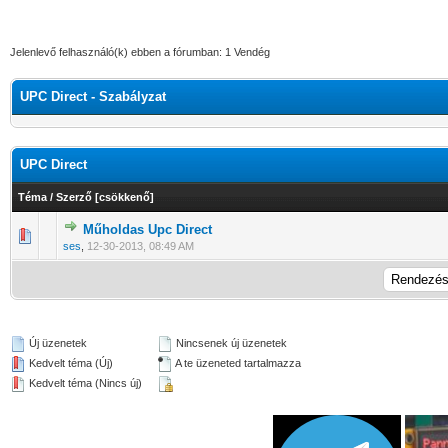
Jelenlevő felhasználó(k) ebben a fórumban: 1 Vendég
UPC Direct - Szabályzat
UPC Direct
Téma
/
Szerző
[
csökkenő
]
Műholdas Upc Direct
0 Szavazat - 0 / 5 átlagban
1
2
3
4
5
ses
,
12-30-2013, 08:49 AM
Új üzenetek
Nincsenek új üzenetek
Kedvelt téma (Új)
A te üzeneted tartalmazza
Kedvelt téma (Nincs új)