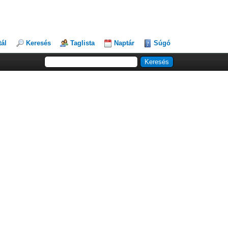
tál
Keresés
Taglista
Naptár
Súgó