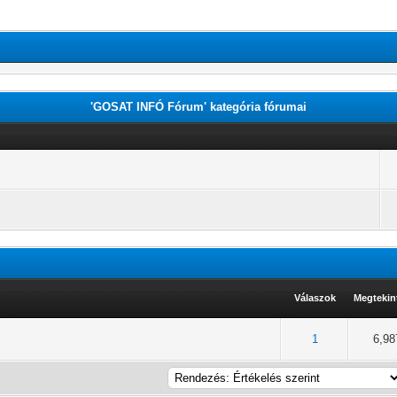
'GOSAT INFÓ Fórum' kategória fórumai
Válaszok
Megtekin
/ 5 átlagban
2
3
4
5
1
6,98