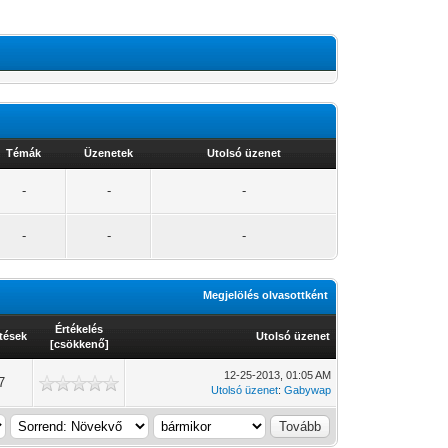
Témák
Üzenetek
Utolsó üzenet
-
-
-
-
-
-
Megjelölés olvasottként
Értékelés
tések
Utolsó üzenet
[
csökkenő
]
12-25-2013, 01:05 AM
7
Utolsó üzenet
:
Gabywap