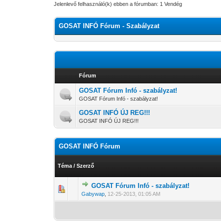
Jelenlevő felhasználó(k) ebben a fórumban: 1 Vendég
GOSAT INFÓ Fórum - Szabályzat
Fórum
GOSAT Fórum Infó - szabályzat!
GOSAT Fórum Infó - szabályzat!
GOSAT INFÓ ÚJ REG!!!
GOSAT INFÓ ÚJ REG!!!
GOSAT INFÓ Fórum
Téma
/
Szerző
GOSAT Fórum Infó - szabályzat!
0 Szavazat - 0 
1
Gabywap
,
12-25-2013, 01:05 AM