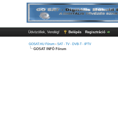
Üdvözöllek, Vendég!
Belépés
Regisztráció
GOSAT.HU Fórum
›
SAT - TV - DVB-T - IPTV
GOSAT INFÓ Fórum