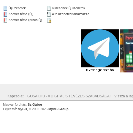
Új üzenetek
Nincsenek új üzenetek
Kedvelt téma (Új)
A te üzeneted tartalmazza
Kedvelt téma (Nincs új)
Kapcsolat
GOSAT.HU - A DIGITÁLIS TÉVÉZÉS SZABADSÁGA!
Vissza a lap
Magyar fordítás:
Sz.Gábor
Fejlesztő:
MyBB
, © 2002-2026
MyBB Group
.