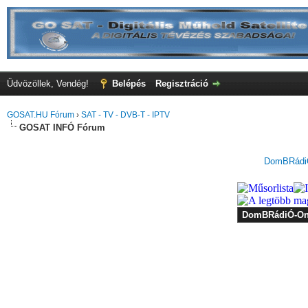
Üdvözöllek, Vendég!
Belépés
Regisztráció
GOSAT.HU Fórum
›
SAT - TV - DVB-T - IPTV
GOSAT INFÓ Fórum
DomBRádiÓ