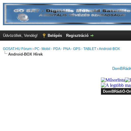
Üdvözöllek, Vendég!
Belépés
Regisztráció
GOSAT.HU Fórum
›
PC- Mobil - PDA - PNA - GPS - TABLET
›
Android-BOX
Android-BOX Hírek
DomBRádiÓ