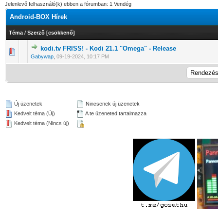
Jelenlevő felhasználó(k) ebben a fórumban: 1 Vendég
Android-BOX Hírek
Téma
/
Szerző
[
csökkenő
]
kodi.tv FRISS! - Kodi 21.1 "Omega" - Release
0 Szavazat - 0 / 5 átlagban
1
2
3
4
5
Gabywap
,
09-19-2024, 10:17 PM
Új üzenetek
Nincsenek új üzenetek
Kedvelt téma (Új)
A te üzeneted tartalmazza
Kedvelt téma (Nincs új)