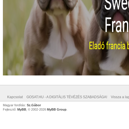
Kapcsolat
GOSAT.HU - A DIGITÁLIS TÉVÉZÉS SZABADSÁGA!
Vissza a lap
Magyar fordítás:
Sz.Gábor
Fejlesztő:
MyBB
, © 2002-2026
MyBB Group
.