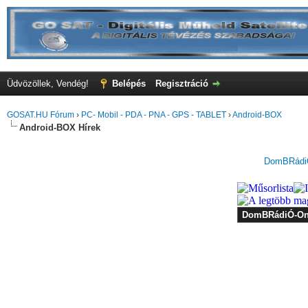
Üdvözöllek, Vendég!
Belépés
Regisztráció
GOSAT.HU Fórum
›
PC- Mobil - PDA - PNA - GPS - TABLET
›
Android-BOX
Android-BOX Hírek
DomBRádiÓ