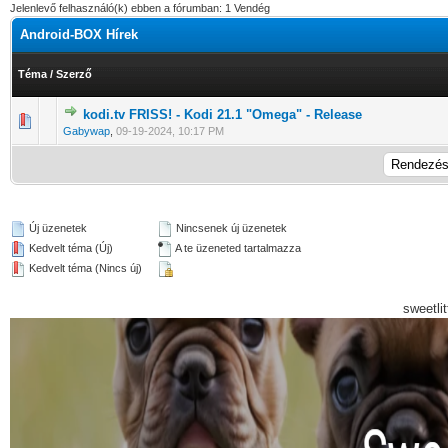
Jelenlevő felhasználó(k) ebben a fórumban: 1 Vendég
Android-BOX Hírek
Téma
/
Szerző
kodi.tv FRISS! - Kodi 21.1 "Omega" - Release
0 Szavazat - 0 / 5 átlagban
1
2
3
4
5
Gabywap
,
09-19-2024, 10:17 PM
Új üzenetek
Nincsenek új üzenetek
Kedvelt téma (Új)
A te üzeneted tartalmazza
Kedvelt téma (Nincs új)
sweetli