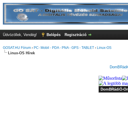
Üdvözöllek, Vendég!
Belépés
Regisztráció
GOSAT.HU Fórum
›
PC- Mobil - PDA - PNA - GPS - TABLET
›
Linux-OS
Linux-OS Hírek
DomBRádiÓ