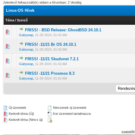
Jelenlevő felhasználó(k) ebben a fórumban: 2 Vendég
Linux-OS Hírek
Téma
/
Szerző
FRISS! - BSD Release: GhostBSD 24.10.1
0 Szavazat - 0 / 5 átlagban
1
2
3
4
5
Gabywap
,
11-28-2024, 01:42 AM
FRISS! -11/21 Br OS 24.10.1
0 Szavazat - 0 / 5 átlagban
1
2
3
4
5
Gabywap
,
11-28-2024, 01:42 AM
FRISS! -11/21 Skudonet 7.2.1
0 Szavazat - 0 / 5 átlagban
1
2
3
4
5
Gabywap
,
11-28-2024, 01:42 AM
FRISS! -11/21 Proxmox 8.3
0 Szavazat - 0 / 5 átlagban
1
2
3
4
5
Gabywap
,
11-28-2024, 01:42 AM
Új üzenetek
Nincsenek új üzenetek
Kedvelt téma (Új)
A te üzeneted tartalmazza
Kedvelt téma (Nincs új)
sweetli