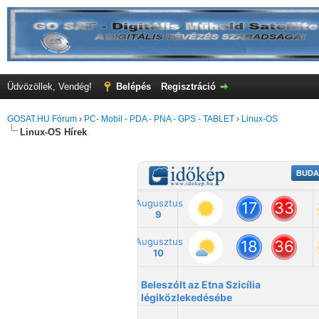
Üdvözöllek, Vendég!
Belépés
Regisztráció
GOSAT.HU Fórum
›
PC- Mobil - PDA - PNA - GPS - TABLET
›
Linux-OS
Linux-OS Hírek