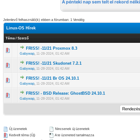
Jelenlevő felhasználó(k) ebben a fórumban: 1 Vendég
Linux-OS Hírek
Téma
/
Szerző
FRISS! -11/21 Proxmox 8.3
0 Szavazat - 0 / 5 átlagban
1
2
3
4
5
Gabywap
,
11-28-2024, 01:42 AM
FRISS! -11/21 Skudonet 7.2.1
0 Szavazat - 0 / 5 átlagban
1
2
3
4
5
Gabywap
,
11-28-2024, 01:42 AM
FRISS! -11/21 Br OS 24.10.1
0 Szavazat - 0 / 5 átlagban
1
2
3
4
5
Gabywap
,
11-28-2024, 01:42 AM
FRISS! - BSD Release: GhostBSD 24.10.1
0 Szavazat - 0 / 5 átlagban
1
2
3
4
5
Gabywap
,
11-28-2024, 01:42 AM
Új üzenetek
Nincsenek új üzenetek
Kedvelt téma (Új)
A te üzeneted tartalmazza