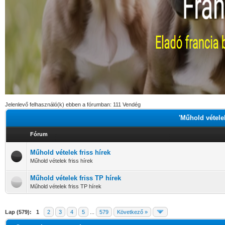
Jelenlevő felhasználó(k) ebben a fórumban: 111 Vendég
'Műhold vételek
Fórum
Műhold vételek friss hírek
Műhold vételek friss hírek
Műhold vételek friss TP hírek
Műhold vételek friss TP hírek
Lap (579):
1
2
3
4
5
...
579
Következő »