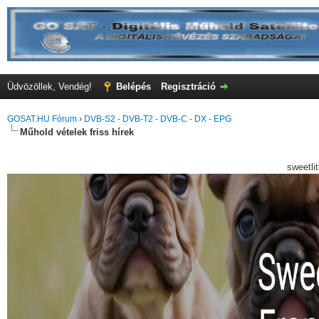
Üdvözöllek, Vendég!
Belépés
Regisztráció
GOSAT.HU Fórum
›
DVB-S2 - DVB-T2 - DVB-C - DX - EPG
Műhold vételek friss hírek
sweetli