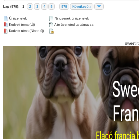
Lap (579):
1
2
3
4
5
...
579
Következő »
Új üzenetek
Nincsenek új üzenetek
Kedvelt téma (Új)
A te üzeneted tartalmazza
Kedvelt téma (Nincs új)
sweetli