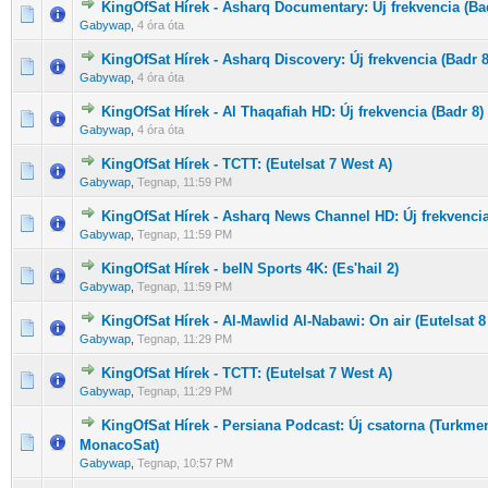
KingOfSat Hírek - Asharq Documentary: Új frekvencia (Ba
0 Szavazat - 0 / 5 átlagban
1
2
3
4
5
Gabywap
,
4 óra óta
KingOfSat Hírek - Asharq Discovery: Új frekvencia (Badr 8
0 Szavazat - 0 / 5 átlagban
1
2
3
4
5
Gabywap
,
4 óra óta
KingOfSat Hírek - Al Thaqafiah HD: Új frekvencia (Badr 8)
0 Szavazat - 0 / 5 átlagban
1
2
3
4
5
Gabywap
,
4 óra óta
KingOfSat Hírek - TCTT: (Eutelsat 7 West A)
0 Szavazat - 0 / 5 átlagban
1
2
3
4
5
Gabywap
,
Tegnap
, 11:59 PM
KingOfSat Hírek - Asharq News Channel HD: Új frekvencia
0 Szavazat - 0 / 5 átlagban
1
2
3
4
5
Gabywap
,
Tegnap
, 11:59 PM
KingOfSat Hírek - beIN Sports 4K: (Es'hail 2)
0 Szavazat - 0 / 5 átlagban
1
2
3
4
5
Gabywap
,
Tegnap
, 11:59 PM
KingOfSat Hírek - Al-Mawlid Al-Nabawi: On air (Eutelsat 8
0 Szavazat - 0 / 5 átlagban
1
2
3
4
5
Gabywap
,
Tegnap
, 11:29 PM
KingOfSat Hírek - TCTT: (Eutelsat 7 West A)
0 Szavazat - 0 / 5 átlagban
1
2
3
4
5
Gabywap
,
Tegnap
, 11:29 PM
KingOfSat Hírek - Persiana Podcast: Új csatorna (Turkme
0 Szavazat - 0 / 5 átlagban
1
2
3
4
5
MonacoSat)
Gabywap
,
Tegnap
, 10:57 PM