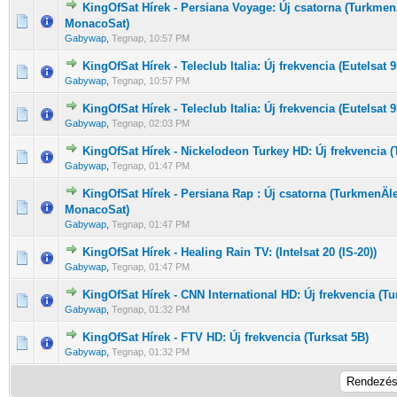
KingOfSat Hírek - Persiana Voyage: Új csatorna (Turkme
0 Szavazat - 0 / 5 átlagban
1
2
3
4
5
MonacoSat)
Gabywap
,
Tegnap
, 10:57 PM
KingOfSat Hírek - Teleclub Italia: Új frekvencia (Eutelsat 
0 Szavazat - 0 / 5 átlagban
1
2
3
4
5
Gabywap
,
Tegnap
, 10:57 PM
KingOfSat Hírek - Teleclub Italia: Új frekvencia (Eutelsat 
0 Szavazat - 0 / 5 átlagban
1
2
3
4
5
Gabywap
,
Tegnap
, 02:03 PM
KingOfSat Hírek - Nickelodeon Turkey HD: Új frekvencia (
0 Szavazat - 0 / 5 átlagban
1
2
3
4
5
Gabywap
,
Tegnap
, 01:47 PM
KingOfSat Hírek - Persiana Rap : Új csatorna (TurkmenÄl
0 Szavazat - 0 / 5 átlagban
1
2
3
4
5
MonacoSat)
Gabywap
,
Tegnap
, 01:47 PM
KingOfSat Hírek - Healing Rain TV: (Intelsat 20 (IS-20))
0 Szavazat - 0 / 5 átlagban
1
2
3
4
5
Gabywap
,
Tegnap
, 01:47 PM
KingOfSat Hírek - CNN International HD: Új frekvencia (Tu
0 Szavazat - 0 / 5 átlagban
1
2
3
4
5
Gabywap
,
Tegnap
, 01:32 PM
KingOfSat Hírek - FTV HD: Új frekvencia (Turksat 5B)
0 Szavazat - 0 / 5 átlagban
1
2
3
4
5
Gabywap
,
Tegnap
, 01:32 PM