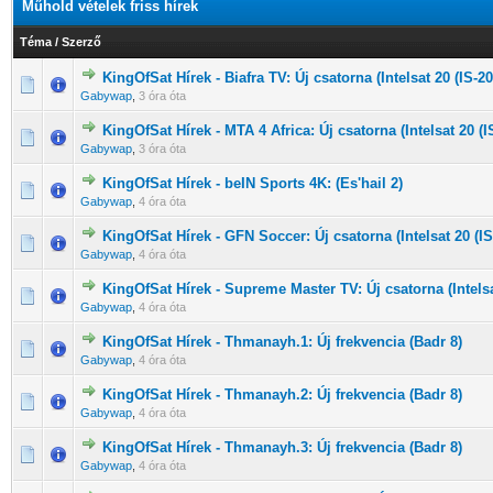
Műhold vételek friss hírek
Téma
/
Szerző
KingOfSat Hírek - Biafra TV: Új csatorna (Intelsat 20 (IS-20
0 Szavazat - 0 / 5 átlagban
1
2
3
4
5
Gabywap
,
3 óra óta
KingOfSat Hírek - MTA 4 Africa: Új csatorna (Intelsat 20 (I
0 Szavazat - 0 / 5 átlagban
1
2
3
4
5
Gabywap
,
3 óra óta
KingOfSat Hírek - beIN Sports 4K: (Es'hail 2)
0 Szavazat - 0 / 5 átlagban
1
2
3
4
5
Gabywap
,
4 óra óta
KingOfSat Hírek - GFN Soccer: Új csatorna (Intelsat 20 (IS
0 Szavazat - 0 / 5 átlagban
1
2
3
4
5
Gabywap
,
4 óra óta
KingOfSat Hírek - Supreme Master TV: Új csatorna (Intelsat
0 Szavazat - 0 / 5 átlagban
1
2
3
4
5
Gabywap
,
4 óra óta
KingOfSat Hírek - Thmanayh.1: Új frekvencia (Badr 8)
0 Szavazat - 0 / 5 átlagban
1
2
3
4
5
Gabywap
,
4 óra óta
KingOfSat Hírek - Thmanayh.2: Új frekvencia (Badr 8)
0 Szavazat - 0 / 5 átlagban
1
2
3
4
5
Gabywap
,
4 óra óta
KingOfSat Hírek - Thmanayh.3: Új frekvencia (Badr 8)
0 Szavazat - 0 / 5 átlagban
1
2
3
4
5
Gabywap
,
4 óra óta