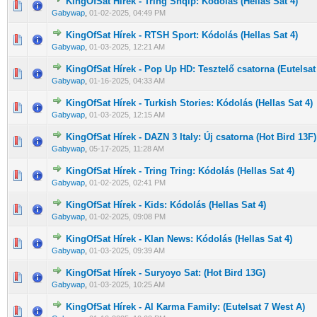
KingOfSat Hírek - Tring Shqip: Kódolás (Hellas Sat 4)
0 Szavazat - 0 / 5 átlagban
1
2
3
4
5
Gabywap
,
01-02-2025, 04:49 PM
KingOfSat Hírek - RTSH Sport: Kódolás (Hellas Sat 4)
0 Szavazat - 0 / 5 átlagban
1
2
3
4
5
Gabywap
,
01-03-2025, 12:21 AM
KingOfSat Hírek - Pop Up HD: Tesztelő csatorna (Eutelsat
0 Szavazat - 0 / 5 átlagban
1
2
3
4
5
Gabywap
,
01-16-2025, 04:33 AM
KingOfSat Hírek - Turkish Stories: Kódolás (Hellas Sat 4)
0 Szavazat - 0 / 5 átlagban
1
2
3
4
5
Gabywap
,
01-03-2025, 12:15 AM
KingOfSat Hírek - DAZN 3 Italy: Új csatorna (Hot Bird 13F)
0 Szavazat - 0 / 5 átlagban
1
2
3
4
5
Gabywap
,
05-17-2025, 11:28 AM
KingOfSat Hírek - Tring Tring: Kódolás (Hellas Sat 4)
0 Szavazat - 0 / 5 átlagban
1
2
3
4
5
Gabywap
,
01-02-2025, 02:41 PM
KingOfSat Hírek - Kids: Kódolás (Hellas Sat 4)
0 Szavazat - 0 / 5 átlagban
1
2
3
4
5
Gabywap
,
01-02-2025, 09:08 PM
KingOfSat Hírek - Klan News: Kódolás (Hellas Sat 4)
0 Szavazat - 0 / 5 átlagban
1
2
3
4
5
Gabywap
,
01-03-2025, 09:39 AM
KingOfSat Hírek - Suryoyo Sat: (Hot Bird 13G)
0 Szavazat - 0 / 5 átlagban
1
2
3
4
5
Gabywap
,
01-03-2025, 10:25 AM
KingOfSat Hírek - Al Karma Family: (Eutelsat 7 West A)
0 Szavazat - 0 / 5 átlagban
1
2
3
4
5