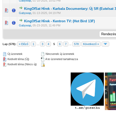
Gabywap
,
01-10-2025, 10:02 PM
KingOfSat Hírek - Karbala Documentary: Új SR (Eutelsat 
0 Szavazat - 0 / 5 átlagban
1
2
3
4
5
Gabywap
,
01-13-2025, 04:19 PM
KingOfSat Hírek - Kentron TV: (Hot Bird 13F)
0 Szavazat - 0 / 5 átlagban
1
2
3
4
5
Gabywap
,
05-23-2025, 11:49 PM
Lap (578):
« Előző
1
...
3
4
5
6
7
...
578
Következő »
Új üzenetek
Nincsenek új üzenetek
Kedvelt téma (Új)
A te üzeneted tartalmazza
Kedvelt téma (Nincs új)