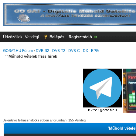
Üdvözöllek, Vendég!
Belépés
Regisztráció
GOSAT.HU Fórum
›
DVB-S2 - DVB-T2 - DVB-C - DX - EPG
Műhold vételek friss hírek
Jelenlevő felhasználó(k) ebben a fórumban: 155 Vendég
'Műhold vételek