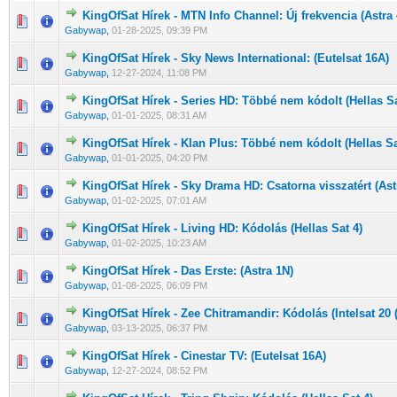
KingOfSat Hírek - MTN Info Channel: Új frekvencia (Astra
0 Szavazat - 0 / 5 átlagban
1
2
3
4
5
Gabywap
,
01-28-2025, 09:39 PM
KingOfSat Hírek - Sky News International: (Eutelsat 16A)
0 Szavazat - 0 / 5 átlagban
1
2
3
4
5
Gabywap
,
12-27-2024, 11:08 PM
KingOfSat Hírek - Series HD: Többé nem kódolt (Hellas Sa
0 Szavazat - 0 / 5 átlagban
1
2
3
4
5
Gabywap
,
01-01-2025, 08:31 AM
KingOfSat Hírek - Klan Plus: Többé nem kódolt (Hellas Sa
0 Szavazat - 0 / 5 átlagban
1
2
3
4
5
Gabywap
,
01-01-2025, 04:20 PM
KingOfSat Hírek - Sky Drama HD: Csatorna visszatért (Ast
0 Szavazat - 0 / 5 átlagban
1
2
3
4
5
Gabywap
,
01-02-2025, 07:01 AM
KingOfSat Hírek - Living HD: Kódolás (Hellas Sat 4)
0 Szavazat - 0 / 5 átlagban
1
2
3
4
5
Gabywap
,
01-02-2025, 10:23 AM
KingOfSat Hírek - Das Erste: (Astra 1N)
0 Szavazat - 0 / 5 átlagban
1
2
3
4
5
Gabywap
,
01-08-2025, 06:09 PM
KingOfSat Hírek - Zee Chitramandir: Kódolás (Intelsat 20 (
0 Szavazat - 0 / 5 átlagban
1
2
3
4
5
Gabywap
,
03-13-2025, 06:37 PM
KingOfSat Hírek - Cinestar TV: (Eutelsat 16A)
0 Szavazat - 0 / 5 átlagban
1
2
3
4
5
Gabywap
,
12-27-2024, 08:52 PM