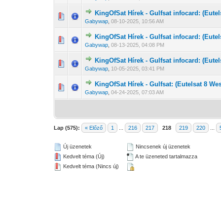
KingOfSat Hírek - Gulfsat infocard: (Eutel
0 Szavazat - 0 
1
Gabywap
,
08-10-2025, 10:56 AM
KingOfSat Hírek - Gulfsat infocard: (Eutel
0 Szavazat - 0 
1
Gabywap
,
08-13-2025, 04:08 PM
KingOfSat Hírek - Gulfsat infocard: (Eutel
0 Szavazat - 0 
1
Gabywap
,
10-05-2025, 03:41 PM
KingOfSat Hírek - Gulfsat: (Eutelsat 8 Wes
0 Szavazat - 0 
1
Gabywap
,
04-24-2025, 07:03 AM
Lap (575):
« Előző
1
...
216
217
218
219
220
...
Új üzenetek
Nincsenek új üzenetek
Kedvelt téma (Új)
A te üzeneted tartalmazza
Kedvelt téma (Nincs új)