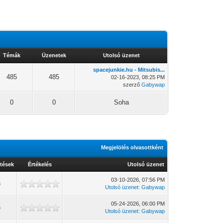
Témák
Üzenetek
Utolsó üzenet
spacejunkie.hu - Mitsubis...
485
485
02-16-2023, 08:25 PM
szerző
Gabywap
0
0
Soha
Megjelölés olvasottként
tések
Értékelés
Utolsó üzenet
03-10-2026, 07:56 PM
6
Utolsó üzenet
:
Gabywap
05-24-2026, 06:00 PM
6
Utolsó üzenet
:
Gabywap