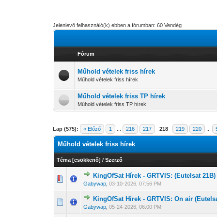
Jelenlevő felhasználó(k) ebben a fórumban: 60 Vendég
Fórum
Műhold vételek friss hírek
Műhold vételek friss hírek
Műhold vételek friss TP hírek
Műhold vételek friss TP hírek
Lap (575):
« Előző
1
...
216
217
218
219
220
...
Műhold vételek friss hírek
Téma
[
csökkenő
]
/
Szerző
KingOfSat Hírek - GRTVIS: (Eutelsat 21B)
0 Szavazat - 0 
1
Gabywap
,
03-10-2026, 07:56 PM
KingOfSat Hírek - GRTVIS: On air (Eutels
0 Szavazat - 0 
1
Gabywap
,
05-24-2026, 06:00 PM