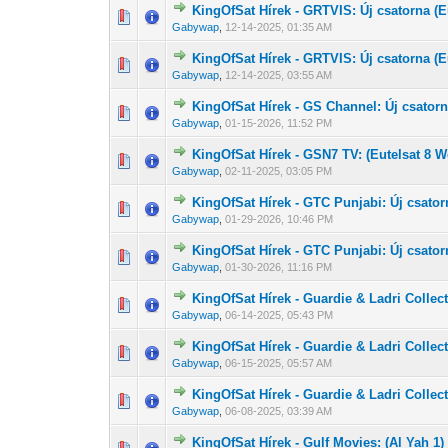
KingOfSat Hírek - GRTVIS: Új csatorna (E
0 Szavazat - 0 
1
Gabywap
,
12-14-2025, 01:35 AM
KingOfSat Hírek - GRTVIS: Új csatorna (E
0 Szavazat - 0 
1
Gabywap
,
12-14-2025, 03:55 AM
KingOfSat Hírek - GS Channel: Új csatorn
0 Szavazat - 0 
1
Gabywap
,
01-15-2026, 11:52 PM
KingOfSat Hírek - GSN7 TV: (Eutelsat 8 W
0 Szavazat - 0 
1
Gabywap
,
02-11-2025, 03:05 PM
KingOfSat Hírek - GTC Punjabi: Új csator
0 Szavazat - 0 
1
Gabywap
,
01-29-2026, 10:46 PM
KingOfSat Hírek - GTC Punjabi: Új csator
0 Szavazat - 0 
1
Gabywap
,
01-30-2026, 11:16 PM
KingOfSat Hírek - Guardie & Ladri Collect
0 Szavazat - 0 
1
Gabywap
,
06-14-2025, 05:43 PM
KingOfSat Hírek - Guardie & Ladri Collect
0 Szavazat - 0 
1
Gabywap
,
06-15-2025, 05:57 AM
KingOfSat Hírek - Guardie & Ladri Collect
0 Szavazat - 0 
1
Gabywap
,
06-08-2025, 03:39 AM
KingOfSat Hírek - Gulf Movies: (Al Yah 1)