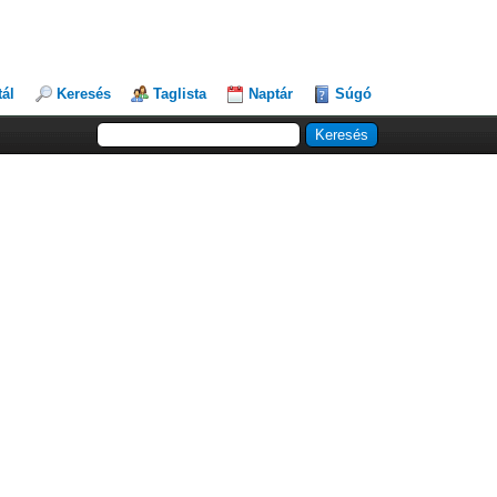
tál
Keresés
Taglista
Naptár
Súgó