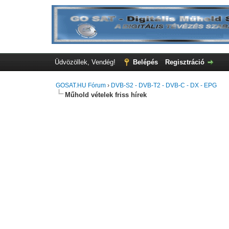
Üdvözöllek, Vendég!
Belépés
Regisztráció
GOSAT.HU Fórum
›
DVB-S2 - DVB-T2 - DVB-C - DX - EPG
Műhold vételek friss hírek