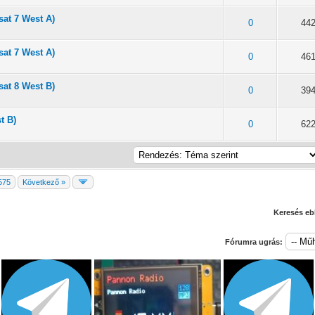
sat 7 West A)
/ 5 átlagban
2
3
4
5
0
44
sat 7 West A)
/ 5 átlagban
2
3
4
5
0
46
sat 8 West B)
/ 5 átlagban
2
3
4
5
0
39
t B)
/ 5 átlagban
2
3
4
5
0
62
575
Következő »
Keresés eb
Fórumra ugrás: