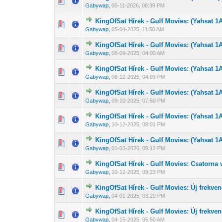
0 Szavazat - 0 
1
Gabywap
,
05-11-2026, 08:39 PM
KingOfSat Hírek - Gulf Movies: (Yahsat 1
0 Szavazat - 0 
1
Gabywap
,
05-04-2025, 11:50 AM
KingOfSat Hírek - Gulf Movies: (Yahsat 1
0 Szavazat - 0 
1
Gabywap
,
08-09-2025, 04:00 AM
KingOfSat Hírek - Gulf Movies: (Yahsat 1
0 Szavazat - 0 
1
Gabywap
,
08-12-2025, 04:03 PM
KingOfSat Hírek - Gulf Movies: (Yahsat 1
0 Szavazat - 0 
1
Gabywap
,
09-10-2025, 07:50 PM
KingOfSat Hírek - Gulf Movies: (Yahsat 1
0 Szavazat - 0 
1
Gabywap
,
10-12-2025, 08:01 PM
KingOfSat Hírek - Gulf Movies: (Yahsat 1
0 Szavazat - 0 
1
Gabywap
,
01-03-2026, 05:12 PM
KingOfSat Hírek - Gulf Movies: Csatorna v
0 Szavazat - 0 
1
Gabywap
,
10-12-2025, 09:23 PM
KingOfSat Hírek - Gulf Movies: Új frekven
0 Szavazat - 0 
1
Gabywap
,
04-01-2025, 03:29 PM
KingOfSat Hírek - Gulf Movies: Új frekven
0 Szavazat - 0 
1
Gabywap
,
04-15-2025, 05:50 AM