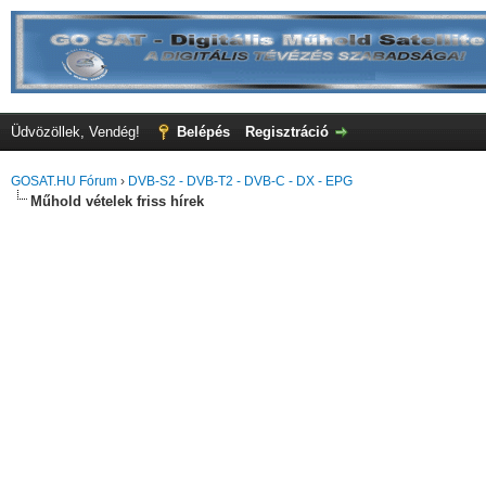
Üdvözöllek, Vendég!
Belépés
Regisztráció
GOSAT.HU Fórum
›
DVB-S2 - DVB-T2 - DVB-C - DX - EPG
Műhold vételek friss hírek