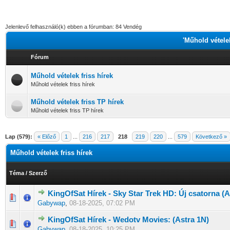
Jelenlevő felhasználó(k) ebben a fórumban: 84 Vendég
'Műhold vételek
Fórum
Műhold vételek friss hírek
Műhold vételek friss hírek
Műhold vételek friss TP hírek
Műhold vételek friss TP hírek
Lap (579):
« Előző
1
...
216
217
218
219
220
...
579
Következő »
Műhold vételek friss hírek
Téma
/
Szerző
KingOfSat Hírek - Sky Star Trek HD: Új csatorna (A
0 Szavazat - 0 / 5 átlagban
1
2
3
4
5
Gabywap
,
08-18-2025, 07:02 PM
KingOfSat Hírek - Wedotv Movies: (Astra 1N)
0 Szavazat - 0 / 5 átlagban
1
2
3
4
5
Gabywap
,
08-18-2025, 10:25 PM