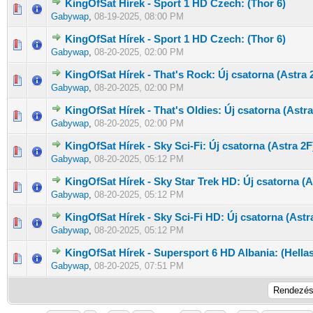
KingOfSat Hírek - Sport 1 HD Czech: (Thor 6)
0 Szavazat - 0 / 5 átlagban
1
2
3
4
5
Gabywap
,
08-19-2025, 08:00 PM
KingOfSat Hírek - Sport 1 HD Czech: (Thor 6)
0 Szavazat - 0 / 5 átlagban
1
2
3
4
5
Gabywap
,
08-20-2025, 02:00 PM
KingOfSat Hírek - That's Rock: Új csatorna (Astra 
0 Szavazat - 0 / 5 átlagban
1
2
3
4
5
Gabywap
,
08-20-2025, 02:00 PM
KingOfSat Hírek - That's Oldies: Új csatorna (Astr
0 Szavazat - 0 / 5 átlagban
1
2
3
4
5
Gabywap
,
08-20-2025, 02:00 PM
KingOfSat Hírek - Sky Sci-Fi: Új csatorna (Astra 2F
0 Szavazat - 0 / 5 átlagban
1
2
3
4
5
Gabywap
,
08-20-2025, 05:12 PM
KingOfSat Hírek - Sky Star Trek HD: Új csatorna (A
0 Szavazat - 0 / 5 átlagban
1
2
3
4
5
Gabywap
,
08-20-2025, 05:12 PM
KingOfSat Hírek - Sky Sci-Fi HD: Új csatorna (Astr
0 Szavazat - 0 / 5 átlagban
1
2
3
4
5
Gabywap
,
08-20-2025, 05:12 PM
KingOfSat Hírek - Supersport 6 HD Albania: (Hellas
0 Szavazat - 0 / 5 átlagban
1
2
3
4
5
Gabywap
,
08-20-2025, 07:51 PM