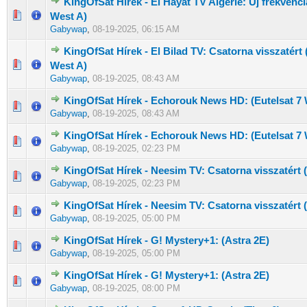
KingOfSat Hírek - El Hayat TV Algérie: Új frekvenci
0 Szavazat - 0 / 5 átlagban
1
2
3
4
5
West A)
Gabywap
,
08-19-2025, 06:15 AM
KingOfSat Hírek - El Bilad TV: Csatorna visszatért 
0 Szavazat - 0 / 5 átlagban
1
2
3
4
5
West A)
Gabywap
,
08-19-2025, 08:43 AM
KingOfSat Hírek - Echorouk News HD: (Eutelsat 7 
0 Szavazat - 0 / 5 átlagban
1
2
3
4
5
Gabywap
,
08-19-2025, 08:43 AM
KingOfSat Hírek - Echorouk News HD: (Eutelsat 7 
0 Szavazat - 0 / 5 átlagban
1
2
3
4
5
Gabywap
,
08-19-2025, 02:23 PM
KingOfSat Hírek - Neesim TV: Csatorna visszatért 
0 Szavazat - 0 / 5 átlagban
1
2
3
4
5
Gabywap
,
08-19-2025, 02:23 PM
KingOfSat Hírek - Neesim TV: Csatorna visszatért 
0 Szavazat - 0 / 5 átlagban
1
2
3
4
5
Gabywap
,
08-19-2025, 05:00 PM
KingOfSat Hírek - G! Mystery+1: (Astra 2E)
0 Szavazat - 0 / 5 átlagban
1
2
3
4
5
Gabywap
,
08-19-2025, 05:00 PM
KingOfSat Hírek - G! Mystery+1: (Astra 2E)
0 Szavazat - 0 / 5 átlagban
1
2
3
4
5
Gabywap
,
08-19-2025, 08:00 PM