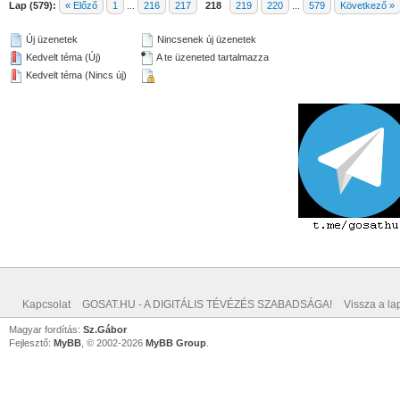
Lap (579):
« Előző
1
...
216
217
218
219
220
...
579
Következő »
Új üzenetek
Nincsenek új üzenetek
Kedvelt téma (Új)
A te üzeneted tartalmazza
Kedvelt téma (Nincs új)
Kapcsolat
GOSAT.HU - A DIGITÁLIS TÉVÉZÉS SZABADSÁGA!
Vissza a lap
Magyar fordítás:
Sz.Gábor
Fejlesztő:
MyBB
, © 2002-2026
MyBB Group
.