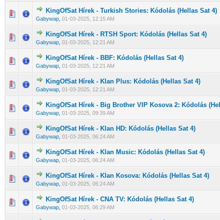
KingOfSat Hírek - Turkish Stories: Kódolás (Hellas Sat 4)
0 Szavazat - 0 / 5 átlagban
1
2
3
4
5
Gabywap
,
01-03-2025, 12:15 AM
KingOfSat Hírek - RTSH Sport: Kódolás (Hellas Sat 4)
0 Szavazat - 0 / 5 átlagban
1
2
3
4
5
Gabywap
,
01-03-2025, 12:21 AM
KingOfSat Hírek - BBF: Kódolás (Hellas Sat 4)
0 Szavazat - 0 / 5 átlagban
1
2
3
4
5
Gabywap
,
01-03-2025, 12:21 AM
KingOfSat Hírek - Klan Plus: Kódolás (Hellas Sat 4)
0 Szavazat - 0 / 5 átlagban
1
2
3
4
5
Gabywap
,
01-03-2025, 12:21 AM
KingOfSat Hírek - Big Brother VIP Kosova 2: Kódolás (Hel
0 Szavazat - 0 / 5 átlagban
1
2
3
4
5
Gabywap
,
01-03-2025, 09:39 AM
KingOfSat Hírek - Klan HD: Kódolás (Hellas Sat 4)
0 Szavazat - 0 / 5 átlagban
1
2
3
4
5
Gabywap
,
01-03-2025, 06:24 AM
KingOfSat Hírek - Klan Music: Kódolás (Hellas Sat 4)
0 Szavazat - 0 / 5 átlagban
1
2
3
4
5
Gabywap
,
01-03-2025, 06:24 AM
KingOfSat Hírek - Klan Kosova: Kódolás (Hellas Sat 4)
0 Szavazat - 0 / 5 átlagban
1
2
3
4
5
Gabywap
,
01-03-2025, 06:24 AM
KingOfSat Hírek - CNA TV: Kódolás (Hellas Sat 4)
0 Szavazat - 0 / 5 átlagban
1
2
3
4
5
Gabywap
,
01-03-2025, 06:29 AM