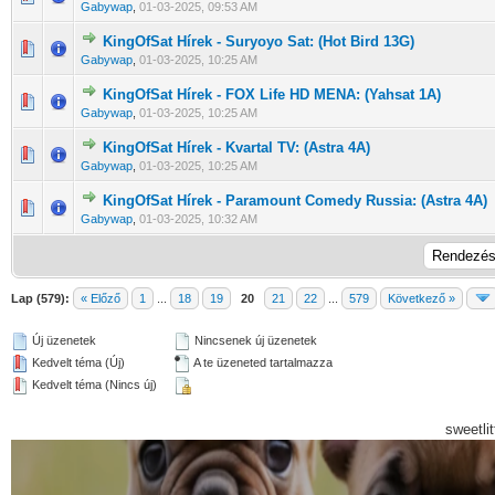
Gabywap
,
01-03-2025, 09:53 AM
KingOfSat Hírek - Suryoyo Sat: (Hot Bird 13G)
0 Szavazat - 0 / 5 átlagban
1
2
3
4
5
Gabywap
,
01-03-2025, 10:25 AM
KingOfSat Hírek - FOX Life HD MENA: (Yahsat 1A)
0 Szavazat - 0 / 5 átlagban
1
2
3
4
5
Gabywap
,
01-03-2025, 10:25 AM
KingOfSat Hírek - Kvartal TV: (Astra 4A)
0 Szavazat - 0 / 5 átlagban
1
2
3
4
5
Gabywap
,
01-03-2025, 10:25 AM
KingOfSat Hírek - Paramount Comedy Russia: (Astra 4A)
0 Szavazat - 0 / 5 átlagban
1
2
3
4
5
Gabywap
,
01-03-2025, 10:32 AM
Lap (579):
« Előző
1
...
18
19
20
21
22
...
579
Következő »
Új üzenetek
Nincsenek új üzenetek
Kedvelt téma (Új)
A te üzeneted tartalmazza
Kedvelt téma (Nincs új)
sweetli