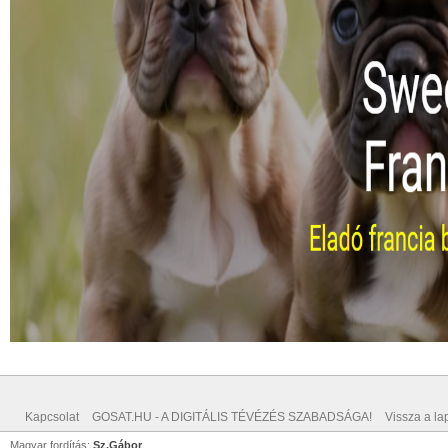
Kapcsolat
GOSAT.HU - A DIGITÁLIS TÉVÉZÉS SZABADSÁGA!
Vissza a lap
Magyar fordítás:
Sz.Gábor