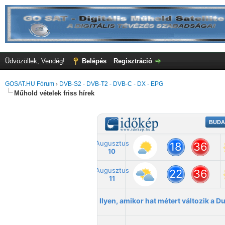
Üdvözöllek, Vendég!
Belépés
Regisztráció
GOSAT.HU Fórum
›
DVB-S2 - DVB-T2 - DVB-C - DX - EPG
Műhold vételek friss hírek