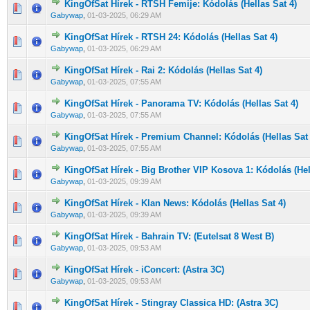
KingOfSat Hírek - RTSH Femije: Kódolás (Hellas Sat 4)
0 Szavazat - 0 / 5 átlagban
1
2
3
4
5
Gabywap
,
01-03-2025, 06:29 AM
KingOfSat Hírek - RTSH 24: Kódolás (Hellas Sat 4)
0 Szavazat - 0 / 5 átlagban
1
2
3
4
5
Gabywap
,
01-03-2025, 06:29 AM
KingOfSat Hírek - Rai 2: Kódolás (Hellas Sat 4)
0 Szavazat - 0 / 5 átlagban
1
2
3
4
5
Gabywap
,
01-03-2025, 07:55 AM
KingOfSat Hírek - Panorama TV: Kódolás (Hellas Sat 4)
0 Szavazat - 0 / 5 átlagban
1
2
3
4
5
Gabywap
,
01-03-2025, 07:55 AM
KingOfSat Hírek - Premium Channel: Kódolás (Hellas Sat 
0 Szavazat - 0 / 5 átlagban
1
2
3
4
5
Gabywap
,
01-03-2025, 07:55 AM
KingOfSat Hírek - Big Brother VIP Kosova 1: Kódolás (Hel
0 Szavazat - 0 / 5 átlagban
1
2
3
4
5
Gabywap
,
01-03-2025, 09:39 AM
KingOfSat Hírek - Klan News: Kódolás (Hellas Sat 4)
0 Szavazat - 0 / 5 átlagban
1
2
3
4
5
Gabywap
,
01-03-2025, 09:39 AM
KingOfSat Hírek - Bahrain TV: (Eutelsat 8 West B)
0 Szavazat - 0 / 5 átlagban
1
2
3
4
5
Gabywap
,
01-03-2025, 09:53 AM
KingOfSat Hírek - iConcert: (Astra 3C)
0 Szavazat - 0 / 5 átlagban
1
2
3
4
5
Gabywap
,
01-03-2025, 09:53 AM
KingOfSat Hírek - Stingray Classica HD: (Astra 3C)
0 Szavazat - 0 / 5 átlagban
1
2
3
4
5