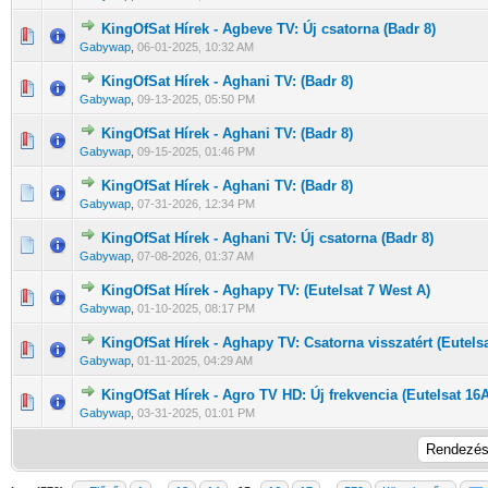
KingOfSat Hírek - Agbeve TV: Új csatorna (Badr 8)
0 Szavazat - 0 / 5 átlagban
1
2
3
4
5
Gabywap
,
06-01-2025, 10:32 AM
KingOfSat Hírek - Aghani TV: (Badr 8)
0 Szavazat - 0 / 5 átlagban
1
2
3
4
5
Gabywap
,
09-13-2025, 05:50 PM
KingOfSat Hírek - Aghani TV: (Badr 8)
0 Szavazat - 0 / 5 átlagban
1
2
3
4
5
Gabywap
,
09-15-2025, 01:46 PM
KingOfSat Hírek - Aghani TV: (Badr 8)
0 Szavazat - 0 / 5 átlagban
1
2
3
4
5
Gabywap
,
07-31-2026, 12:34 PM
KingOfSat Hírek - Aghani TV: Új csatorna (Badr 8)
0 Szavazat - 0 / 5 átlagban
1
2
3
4
5
Gabywap
,
07-08-2026, 01:37 AM
KingOfSat Hírek - Aghapy TV: (Eutelsat 7 West A)
0 Szavazat - 0 / 5 átlagban
1
2
3
4
5
Gabywap
,
01-10-2025, 08:17 PM
KingOfSat Hírek - Aghapy TV: Csatorna visszatért (Eutels
0 Szavazat - 0 / 5 átlagban
1
2
3
4
5
Gabywap
,
01-11-2025, 04:29 AM
KingOfSat Hírek - Agro TV HD: Új frekvencia (Eutelsat 16A
0 Szavazat - 0 / 5 átlagban
1
2
3
4
5
Gabywap
,
03-31-2025, 01:01 PM