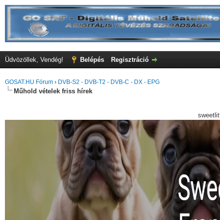
Üdvözöllek, Vendég!
Belépés
Regisztráció
GOSAT.HU Fórum
›
DVB-S2 - DVB-T2 - DVB-C - DX - EPG
Műhold vételek friss hírek
sweetli