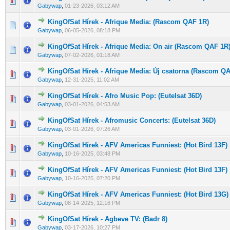
0 Szavazat - 0 / 5 átlagban
1
2
3
4
5
Gabywap
,
01-23-2026, 03:12 AM
KingOfSat Hírek - Afrique Media: (Rascom QAF 1R)
0 Szavazat - 0 / 5 átlagban
1
2
3
4
5
Gabywap
,
06-05-2026, 08:18 PM
KingOfSat Hírek - Afrique Media: On air (Rascom QAF 1R
0 Szavazat - 0 / 5 átlagban
1
2
3
4
5
Gabywap
,
07-02-2026, 01:18 AM
KingOfSat Hírek - Afrique Media: Új csatorna (Rascom Q
0 Szavazat - 0 / 5 átlagban
1
2
3
4
5
Gabywap
,
12-31-2025, 11:02 AM
KingOfSat Hírek - Afro Music Pop: (Eutelsat 36D)
0 Szavazat - 0 / 5 átlagban
1
2
3
4
5
Gabywap
,
03-01-2026, 04:53 AM
KingOfSat Hírek - Afromusic Concerts: (Eutelsat 36D)
0 Szavazat - 0 / 5 átlagban
1
2
3
4
5
Gabywap
,
03-01-2026, 07:26 AM
KingOfSat Hírek - AFV Americas Funniest: (Hot Bird 13F)
0 Szavazat - 0 / 5 átlagban
1
2
3
4
5
Gabywap
,
10-16-2025, 03:48 PM
KingOfSat Hírek - AFV Americas Funniest: (Hot Bird 13F)
0 Szavazat - 0 / 5 átlagban
1
2
3
4
5
Gabywap
,
10-16-2025, 07:20 PM
KingOfSat Hírek - AFV Americas Funniest: (Hot Bird 13G)
0 Szavazat - 0 / 5 átlagban
1
2
3
4
5
Gabywap
,
08-14-2025, 12:16 PM
KingOfSat Hírek - Agbeve TV: (Badr 8)
0 Szavazat - 0 / 5 átlagban
1
2
3
4
5
Gabywap
,
03-17-2026, 10:27 PM