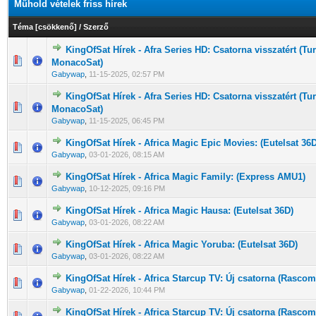
Műhold vételek friss hírek
Téma
[
csökkenő
]
/
Szerző
KingOfSat Hírek - Afra Series HD: Csatorna visszatért (T
0 Szavazat - 0 / 5 átlagban
1
2
3
4
5
MonacoSat)
Gabywap
,
11-15-2025, 02:57 PM
KingOfSat Hírek - Afra Series HD: Csatorna visszatért (T
0 Szavazat - 0 / 5 átlagban
1
2
3
4
5
MonacoSat)
Gabywap
,
11-15-2025, 06:45 PM
KingOfSat Hírek - Africa Magic Epic Movies: (Eutelsat 36D
0 Szavazat - 0 / 5 átlagban
1
2
3
4
5
Gabywap
,
03-01-2026, 08:15 AM
KingOfSat Hírek - Africa Magic Family: (Express AMU1)
0 Szavazat - 0 / 5 átlagban
1
2
3
4
5
Gabywap
,
10-12-2025, 09:16 PM
KingOfSat Hírek - Africa Magic Hausa: (Eutelsat 36D)
0 Szavazat - 0 / 5 átlagban
1
2
3
4
5
Gabywap
,
03-01-2026, 08:22 AM
KingOfSat Hírek - Africa Magic Yoruba: (Eutelsat 36D)
0 Szavazat - 0 / 5 átlagban
1
2
3
4
5
Gabywap
,
03-01-2026, 08:22 AM
KingOfSat Hírek - Africa Starcup TV: Új csatorna (Rasco
0 Szavazat - 0 / 5 átlagban
1
2
3
4
5
Gabywap
,
01-22-2026, 10:44 PM
KingOfSat Hírek - Africa Starcup TV: Új csatorna (Rasco