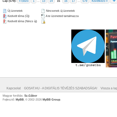
Lap (579):
« Előző
1
...
13
14
15
16
17
...
579
Következő »
Új üzenetek
Nincsenek új üzenetek
Kedvelt téma (Új)
A te üzeneted tartalmazza
Kedvelt téma (Nincs új)
Kapcsolat
GOSAT.HU - A DIGITÁLIS TÉVÉZÉS SZABADSÁGA!
Vissza a lap
Magyar fordítás:
Sz.Gábor
Fejlesztő:
MyBB
, © 2002-2026
MyBB Group
.