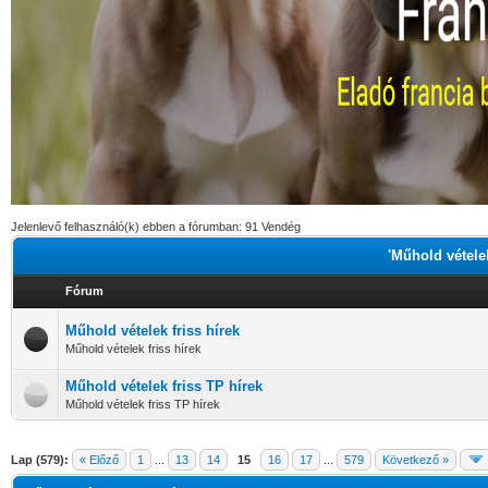
Jelenlevő felhasználó(k) ebben a fórumban: 91 Vendég
'Műhold vételek
Fórum
Műhold vételek friss hírek
Műhold vételek friss hírek
Műhold vételek friss TP hírek
Műhold vételek friss TP hírek
Lap (579):
« Előző
1
...
13
14
15
16
17
...
579
Következő »