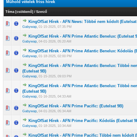
Műhold vételek friss hírek
Téma
[
csökkenő
]
/
Szerző
KingOfSat Hírek - AFN News: Többé nem kódolt (Eutelsat
0 Szavazat - 0 / 5 átlagban
1
2
3
4
5
Gabywap
,
01-15-2025, 07:35 PM
KingOfSat Hírek - AFN Prime Atlantic Benelux: (Eutelsat 
0 Szavazat - 0 / 5 átlagban
1
2
3
4
5
Gabywap
,
04-01-2026, 05:20 AM
KingOfSat Hírek - AFN Prime Atlantic Benelux: Kódolás (E
0 Szavazat - 0 / 5 átlagban
1
2
3
4
5
Gabywap
,
01-18-2025, 02:00 PM
KingOfSat Hírek - AFN Prime Atlantic Benelux: Többé ne
0 Szavazat - 0 / 5 átlagban
1
2
3
4
5
(Eutelsat 9B)
Gabywap
,
01-15-2025, 09:03 PM
KingOfSat Hírek - AFN Prime Atlantic Benelux: Többé ne
0 Szavazat - 0 / 5 átlagban
1
2
3
4
5
(Eutelsat 9B)
Gabywap
,
01-16-2025, 04:33 AM
KingOfSat Hírek - AFN Prime Pacific: (Eutelsat 9B)
0 Szavazat - 0 / 5 átlagban
1
2
3
4
5
Gabywap
,
04-01-2026, 05:34 AM
KingOfSat Hírek - AFN Prime Pacific: Kódolás (Eutelsat 9
0 Szavazat - 0 / 5 átlagban
1
2
3
4
5
Gabywap
,
01-18-2025, 10:34 AM
KingOfSat Hírek - AFN Prime Pacific: Többé nem kódolt (