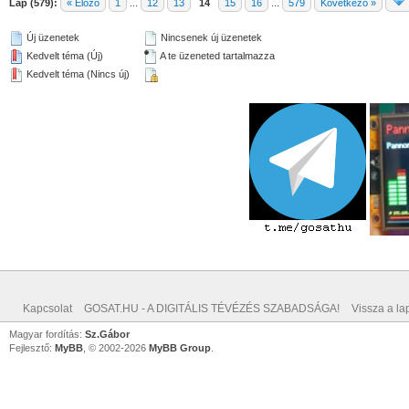
Lap (579):
« Előző
1
...
12
13
14
15
16
...
579
Következő »
Új üzenetek
Nincsenek új üzenetek
Kedvelt téma (Új)
A te üzeneted tartalmazza
Kedvelt téma (Nincs új)
Kapcsolat
GOSAT.HU - A DIGITÁLIS TÉVÉZÉS SZABADSÁGA!
Vissza a lap
Magyar fordítás:
Sz.Gábor
Fejlesztő:
MyBB
, © 2002-2026
MyBB Group
.