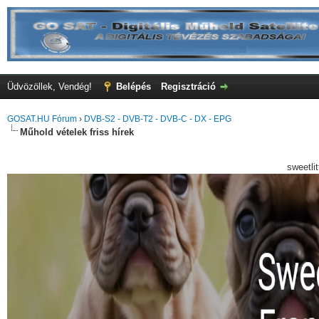
Üdvözöllek, Vendég!
Belépés
Regisztráció
GOSAT.HU Fórum
›
DVB-S2 - DVB-T2 - DVB-C - DX - EPG
Műhold vételek friss hírek
sweetli