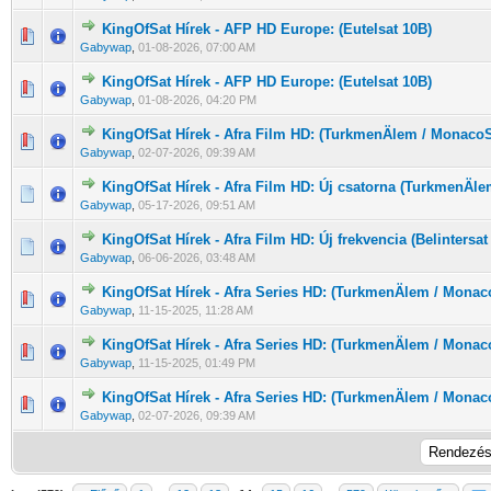
KingOfSat Hírek - AFP HD Europe: (Eutelsat 10B)
0 Szavazat - 0 / 5 átlagban
1
2
3
4
5
Gabywap
,
01-08-2026, 07:00 AM
KingOfSat Hírek - AFP HD Europe: (Eutelsat 10B)
0 Szavazat - 0 / 5 átlagban
1
2
3
4
5
Gabywap
,
01-08-2026, 04:20 PM
KingOfSat Hírek - Afra Film HD: (TurkmenÄlem / MonacoS
0 Szavazat - 0 / 5 átlagban
1
2
3
4
5
Gabywap
,
02-07-2026, 09:39 AM
KingOfSat Hírek - Afra Film HD: Új csatorna (TurkmenÄl
0 Szavazat - 0 / 5 átlagban
1
2
3
4
5
Gabywap
,
05-17-2026, 09:51 AM
KingOfSat Hírek - Afra Film HD: Új frekvencia (Belintersat 
0 Szavazat - 0 / 5 átlagban
1
2
3
4
5
Gabywap
,
06-06-2026, 03:48 AM
KingOfSat Hírek - Afra Series HD: (TurkmenÄlem / Monac
0 Szavazat - 0 / 5 átlagban
1
2
3
4
5
Gabywap
,
11-15-2025, 11:28 AM
KingOfSat Hírek - Afra Series HD: (TurkmenÄlem / Monac
0 Szavazat - 0 / 5 átlagban
1
2
3
4
5
Gabywap
,
11-15-2025, 01:49 PM
KingOfSat Hírek - Afra Series HD: (TurkmenÄlem / Monac
0 Szavazat - 0 / 5 átlagban
1
2
3
4
5
Gabywap
,
02-07-2026, 09:39 AM