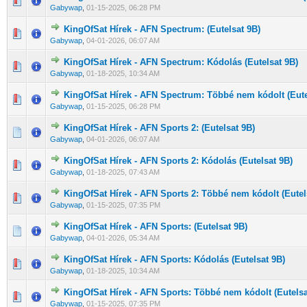
0 Szavazat - 0 / 5 átlagban
1
2
3
4
5
Gabywap
,
01-15-2025, 06:28 PM
KingOfSat Hírek - AFN Spectrum: (Eutelsat 9B)
0 Szavazat - 0 / 5 átlagban
1
2
3
4
5
Gabywap
,
04-01-2026, 06:07 AM
KingOfSat Hírek - AFN Spectrum: Kódolás (Eutelsat 9B)
0 Szavazat - 0 / 5 átlagban
1
2
3
4
5
Gabywap
,
01-18-2025, 10:34 AM
KingOfSat Hírek - AFN Spectrum: Többé nem kódolt (Eute
0 Szavazat - 0 / 5 átlagban
1
2
3
4
5
Gabywap
,
01-15-2025, 06:28 PM
KingOfSat Hírek - AFN Sports 2: (Eutelsat 9B)
0 Szavazat - 0 / 5 átlagban
1
2
3
4
5
Gabywap
,
04-01-2026, 06:07 AM
KingOfSat Hírek - AFN Sports 2: Kódolás (Eutelsat 9B)
0 Szavazat - 0 / 5 átlagban
1
2
3
4
5
Gabywap
,
01-18-2025, 07:43 AM
KingOfSat Hírek - AFN Sports 2: Többé nem kódolt (Eutel
0 Szavazat - 0 / 5 átlagban
1
2
3
4
5
Gabywap
,
01-15-2025, 07:35 PM
KingOfSat Hírek - AFN Sports: (Eutelsat 9B)
0 Szavazat - 0 / 5 átlagban
1
2
3
4
5
Gabywap
,
04-01-2026, 05:34 AM
KingOfSat Hírek - AFN Sports: Kódolás (Eutelsat 9B)
0 Szavazat - 0 / 5 átlagban
1
2
3
4
5
Gabywap
,
01-18-2025, 10:34 AM
KingOfSat Hírek - AFN Sports: Többé nem kódolt (Eutelsa
0 Szavazat - 0 / 5 átlagban
1
2
3
4
5
Gabywap
,
01-15-2025, 07:35 PM