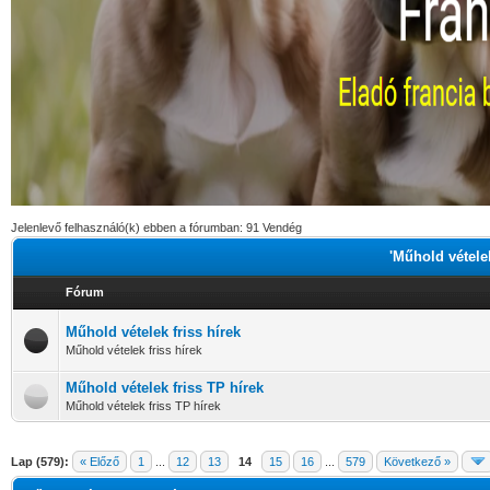
Jelenlevő felhasználó(k) ebben a fórumban: 91 Vendég
'Műhold vételek
Fórum
Műhold vételek friss hírek
Műhold vételek friss hírek
Műhold vételek friss TP hírek
Műhold vételek friss TP hírek
Lap (579):
« Előző
1
...
12
13
14
15
16
...
579
Következő »