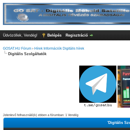
Üdvözöllek, Vendég!
Belépés
Regisztráció
GOSAT.HU Fórum
›
Hírek Információk Digitális hírek
Digitális Szolgáltatók
Jelenlevő felhasználó(k) ebben a fórumban: 1 Vendég
'Digitális Sz