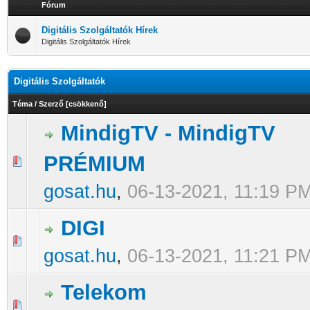
Fórum
Digitális Szolgáltatók Hírek
Digitális Szolgáltatók Hírek
Digitális Szolgáltatók
Téma
/
Szerző
[
csökkenő
]
MindigTV - MindigTV
PRÉMIUM
0 Szavazat - 0 / 5 átlagban
1
2
3
4
5
gosat.hu
,
06-13-2021, 11:19 P
DIGI
0 Szavazat - 0 / 5 átlagban
1
2
3
4
5
gosat.hu
,
06-13-2021, 11:21 P
Telekom
0 Szavazat - 0 / 5 átlagban
1
2
3
4
5