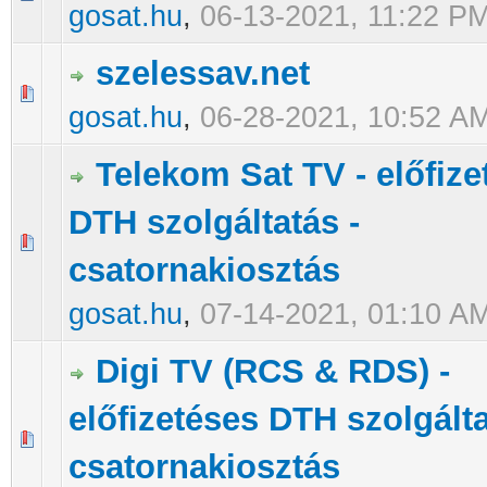
gosat.hu
,
06-13-2021, 11:22 P
szelessav.net
0 Szavazat - 0 / 5 átlagban
1
2
3
4
5
gosat.hu
,
06-28-2021, 10:52 A
Telekom Sat TV - előfize
DTH szolgáltatás -
0 Szavazat - 0 / 5 átlagban
1
2
3
4
5
csatornakiosztás
gosat.hu
,
07-14-2021, 01:10 A
Digi TV (RCS & RDS) -
előfizetéses DTH szolgálta
0 Szavazat - 0 / 5 átlagban
1
2
3
4
5
csatornakiosztás