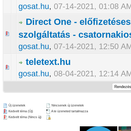
gosat.hu
,
07-14-2021, 01:08 A
Direct One - előfizetése
szolgáltatás - csatornakio
0 Szavazat - 0 / 5 átlagban
1
2
3
4
5
gosat.hu
,
07-14-2021, 12:50 A
teletext.hu
0 Szavazat - 0 / 5 átlagban
1
2
3
4
5
gosat.hu
,
08-04-2021, 12:14 A
Új üzenetek
Nincsenek új üzenetek
Kedvelt téma (Új)
A te üzeneted tartalmazza
Kedvelt téma (Nincs új)