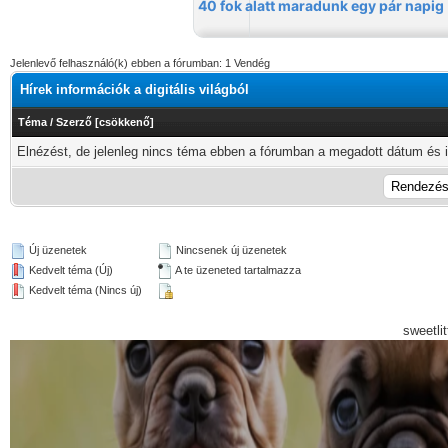
Jelenlevő felhasználó(k) ebben a fórumban: 1 Vendég
Hírek információk a digitális világból
Téma
/
Szerző
[
csökkenő
]
Elnézést, de jelenleg nincs téma ebben a fórumban a megadott dátum és i
Új üzenetek
Nincsenek új üzenetek
Kedvelt téma (Új)
A te üzeneted tartalmazza
Kedvelt téma (Nincs új)
sweetli