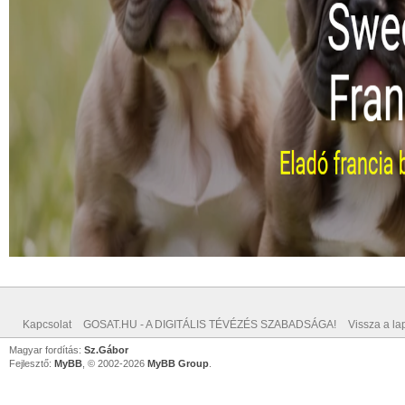
Kapcsolat
GOSAT.HU - A DIGITÁLIS TÉVÉZÉS SZABADSÁGA!
Vissza a lap
Magyar fordítás:
Sz.Gábor
Fejlesztő:
MyBB
, © 2002-2026
MyBB Group
.