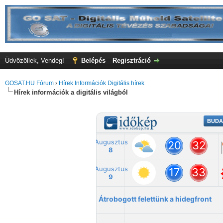
Üdvözöllek, Vendég!
Belépés
Regisztráció
GOSAT.HU Fórum
›
Hírek Információk Digitális hírek
Hírek információk a digitális világból