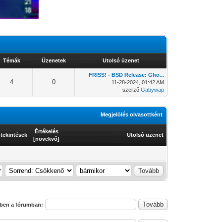
Témák
Üzenetek
Utolsó üzenet
FRISS! - BSD Release: Gho...
4
0
11-28-2024, 01:42 AM
szerző
Gabywap
Megjelölés olvasottként
Értékelés
tekintések
Utolsó üzenet
[
növekvő
]
ben a fórumban: