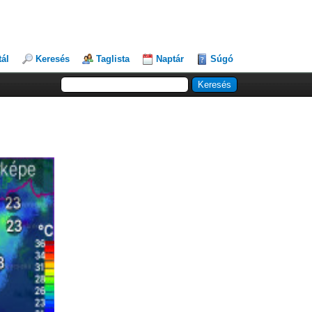
tál
Keresés
Taglista
Naptár
Súgó