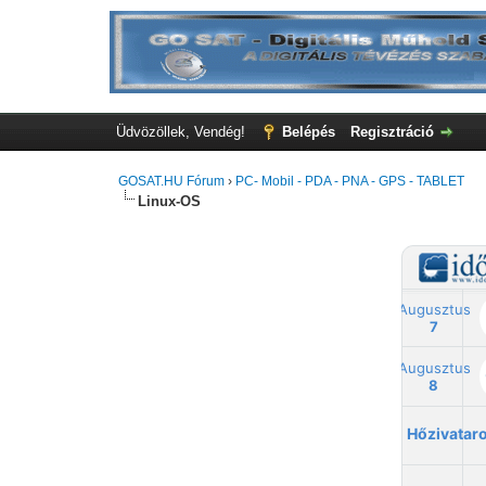
Üdvözöllek, Vendég!
Belépés
Regisztráció
GOSAT.HU Fórum
›
PC- Mobil - PDA - PNA - GPS - TABLET
Linux-OS