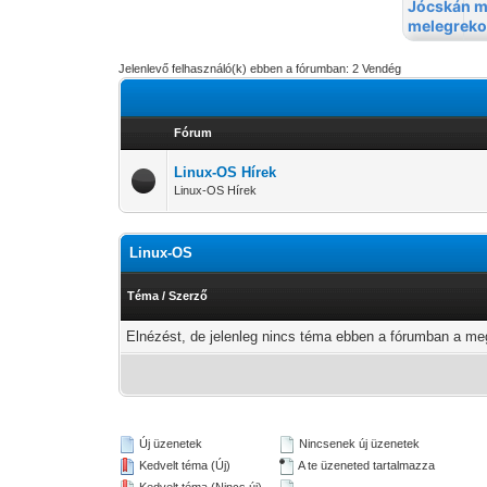
Jelenlevő felhasználó(k) ebben a fórumban: 2 Vendég
Fórum
Linux-OS Hírek
Linux-OS Hírek
Linux-OS
Téma
/
Szerző
Elnézést, de jelenleg nincs téma ebben a fórumban a meg
Új üzenetek
Nincsenek új üzenetek
Kedvelt téma (Új)
A te üzeneted tartalmazza