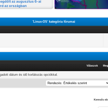
'Linux-OS' kategória fórumai
Válaszok
Meg
adott dátum és idő korlátozás opciókkal.
Keresés eb